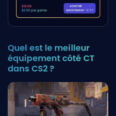
$12.00
ACHETER
-
$2.50 par game
MAINTENANT
$7.50
Quel est le meilleur
équipement côté CT
dans CS2 ?