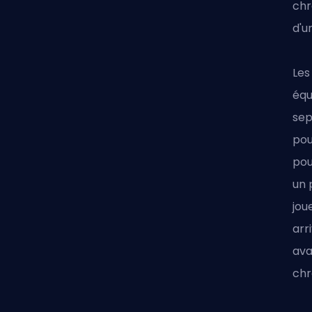
chr
d'u
Les
équ
sep
pou
pou
un 
jou
arr
ava
chr