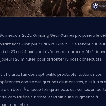
 Gamescom 2025,
Grinding Gear Games
proposera le déf
[1]
pitant Boss Rush pour Path of Exile 2
. Se tenant sur leur
nd du 20 au 24 août, cet événement chronométré donn
 joueurs 20 minutes pour affronter 15 boss consécutifs.
s choisirez l'un des sept builds préétablis, testerez vos
pétences contre des groupes de monstres, puis lutter
tre un boss. À chaque fois qu'un boss est vaincu, un porta
uvre vers l'arène suivante, et la difficulté augmente à
que rencontre.