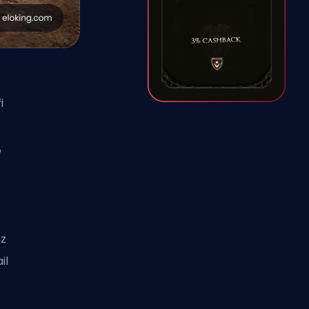
i
e
ez
il