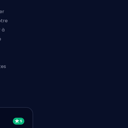
er
otre
 à
é
tes