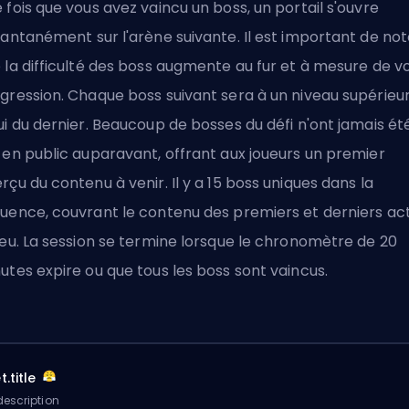
 fois que vous avez vaincu un boss, un portail s'ouvre
tantanément sur l'arène suivante. Il est important de not
 la difficulté des boss augmente au fur et à mesure de v
gression. Chaque boss suivant sera à un niveau supérieur
ui du dernier. Beaucoup de bosses du défi n'ont jamais ét
 en public auparavant, offrant aux joueurs un premier
rçu du contenu à venir. Il y a 15 boss uniques dans la
uence, couvrant le contenu des premiers et derniers ac
jeu. La session se termine lorsque le chronomètre de 20
utes expire ou que tous les boss sont vaincus.
.title
escription