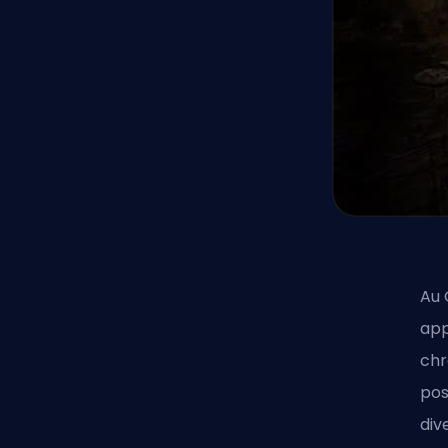
Au 
app
chr
pos
div