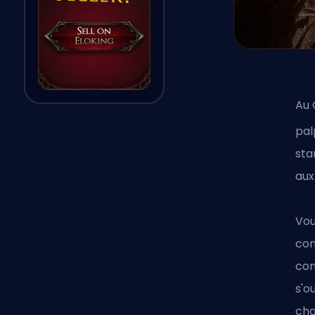
Au
pal
sta
aux
Vou
com
con
s'o
cha