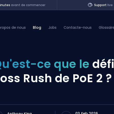
inutes
avant de commencer
Support
live
propos de nous
Blog
Jobs
Contacte-nous
Glossair
of Legends
u'est-ce que le
déf
t
oss Rush de PoE 2 ?
03 Feb 2026
Anthony King