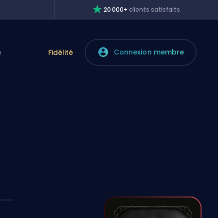
20 000+
clients satisfaits
Connexion membre
e
Fidélité
i