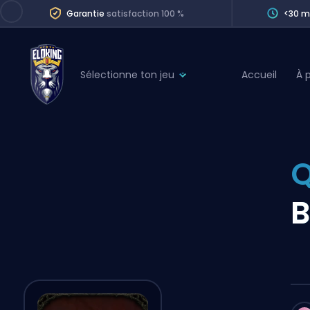
Garantie
satisfaction 100 %
<30 m
Sélectionne ton jeu
Accueil
À 
League of Legends
League 
Marvel Rivals
SERVICES
Valorant
Q
Division Boos
Dota 2
Placements
B
Counter-Strike
Wins
Overwatch 2
Coaching
Rocket League
Path of Exile 2
Teammate