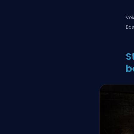
Voi
Bos
S
b