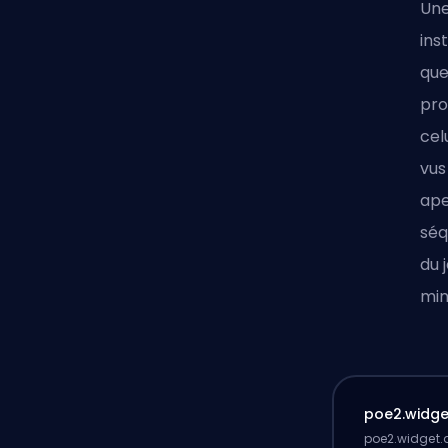
Une
ins
que
pro
cel
vus
ape
séq
du 
min
poe2.widget
poe2.widget.d