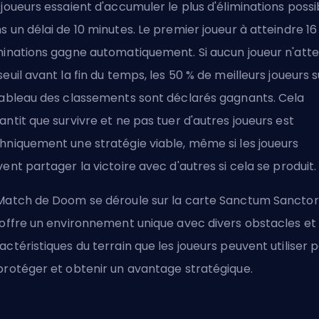
 joueurs essaient d'accumuler le plus d'éliminations possi
s un délai de 10 minutes. Le premier joueur à atteindre 16
minations gagne automatiquement. Si aucun joueur n'atte
seuil avant la fin du temps, les 50 % de meilleurs joueurs s
tableau des classements sont déclarés gagnants. Cela
antit que survivre et ne pas tuer d'autres joueurs est
hniquement une stratégie viable, même si les joueurs
vent partager la victoire avec d'autres si cela se produit.
Match de Doom se déroule sur la carte Sanctum Sancto
 offre un environnement unique avec divers obstacles et
actéristiques du terrain que les joueurs peuvent utiliser 
protéger et obtenir un avantage stratégique.