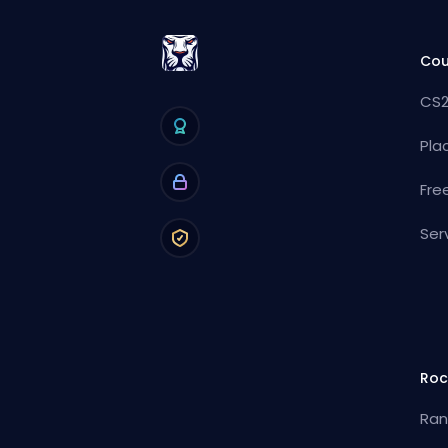
Cou
CS2
Pla
Fre
Ser
Roc
Ran