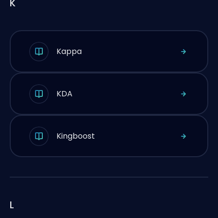
K
Kappa
KDA
Kingboost
L