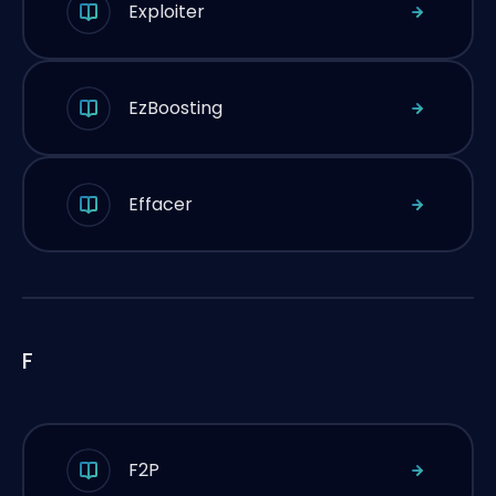
Exploiter
EzBoosting
Effacer
F
F2P