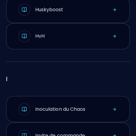
Huskyboost
HvH
I
Inoculation du Chaos
Invite de commande