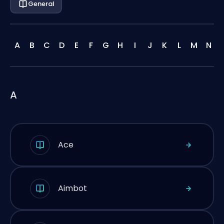
General
A
B
C
D
E
F
G
H
I
J
K
L
M
N
A
Ace
Aimbot