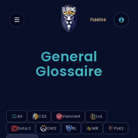
Fidélité
General
Glossaire
All
CS2
Valorant
LoL
Dota 2
OW2
RL
MR
PoE2