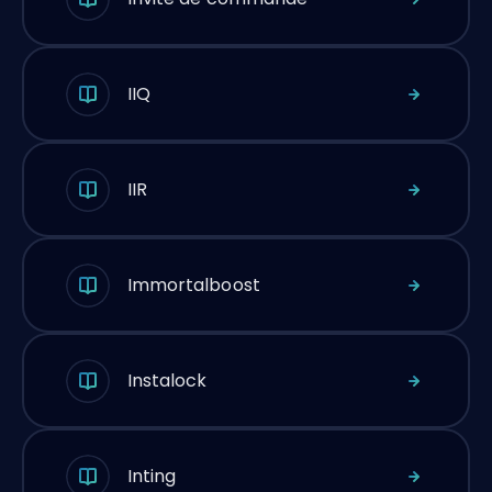
IIQ
IIR
Immortalboost
Instalock
Inting