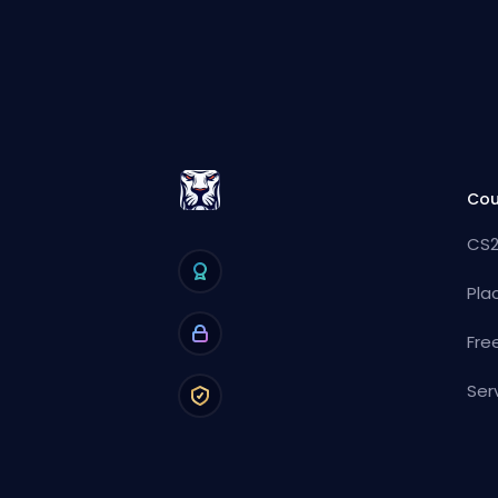
Cou
CS2
Pla
Fre
Ser