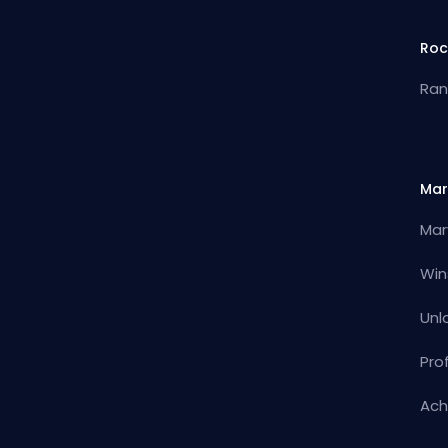
Roc
Ran
Mar
Mar
Win
Unl
Pro
Ach