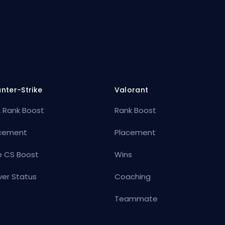
nter-Strike
Valorant
 Rank Boost
Rank Boost
cement
Placement
e CS Boost
Wins
ver Status
Coaching
Teammate