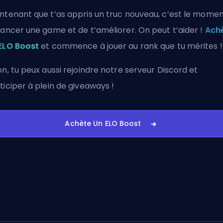
ntenant que t’as appris un truc nouveau, c’est le mome
lancer une game et de t’améliorer. On peut t’aider !
Ach
ELO Boost
et commence à jouer au rank que tu mérites !
on, tu peux aussi
rejoindre notre serveur Discord
et
ticiper à plein de giveaways !
Achète Un ELO Boost