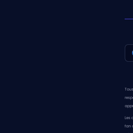
Tous
resp
appr
Les 
fan 