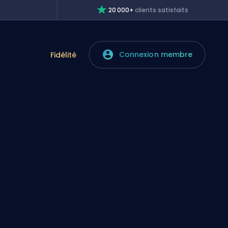
20 000+
clients satisfaits
Connexion membre
e
Fidélité