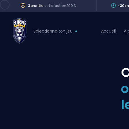
Garantie
satisfaction 100 %
<30 m
Sélectionne ton jeu
Accueil
À 
League of Legends
League 
Marvel Rivals
SERVICES
Valorant
O
Division Boos
Dota 2
Placements
o
Counter-Strike
Wins
Overwatch 2
l
Coaching
Rocket League
Path of Exile 2
Teammate