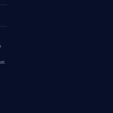
s
ait.