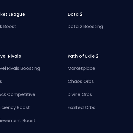
ket League
Dota 2
k Boost
Dota 2 Boosting
vel Rivals
Path of Exile 2
vel Rivals Boosting
Marketplace
s
Chaos Orbs
ock Competitive
Divine Orbs
ficiency Boost
Exalted Orbs
ievement Boost