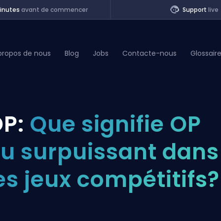
inutes
avant de commencer
Support
live
propos de nous
Blog
Jobs
Contacte-nous
Glossair
of Legends
P:
Que signifie OP
t
u surpuissant dans
es jeux compétitifs?