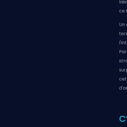
lai
ce 
Un 
ter
l'i
Par
str
sur
cet
d'a
C