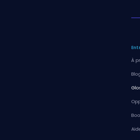
Ent
À p
Blo
Glo
Opp
Boo
Aid