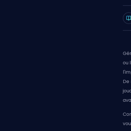
Gén
ou 
l'i
De 
jou
ava
Com
vou