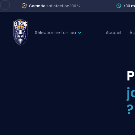
Garantie
satisfaction 100 %
<30 m
Sélectionne ton jeu
Accueil
À 
League of Legends
League 
Marvel Rivals
SERVICES
Valorant
P
Division Boos
Dota 2
Placements
j
Counter-Strike
Wins
Overwatch 2
?
Coaching
Rocket League
Path of Exile 2
Teammate