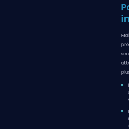
P
i
Mai
pré
sec
att
plu