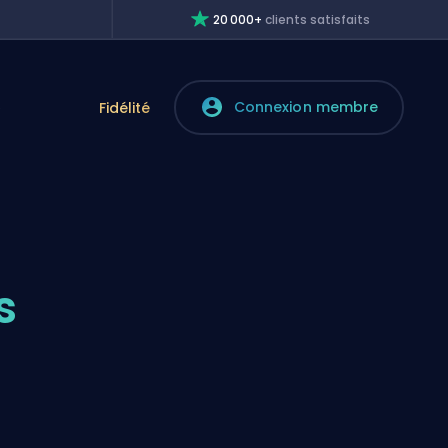
20 000+
clients satisfaits
Connexion membre
e
Fidélité
s