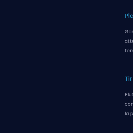
Pl
Gar
att
tem
Tir
Plu
con
la 