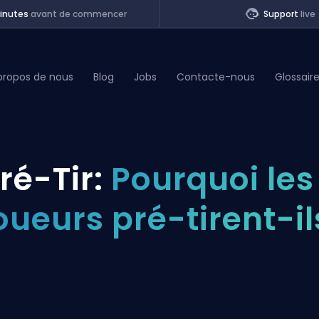
inutes
avant de commencer
Support
live
propos de nous
Blog
Jobs
Contacte-nous
Glossair
of Legends
ré-Tir:
Pourquoi les
t
oueurs pré-tirent-il