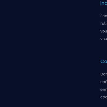
In
Éco
l'u
vou
vou
Co
Dan
coé
enn
coo