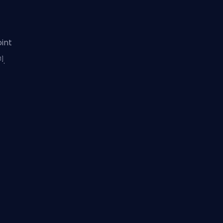
int
1]
.