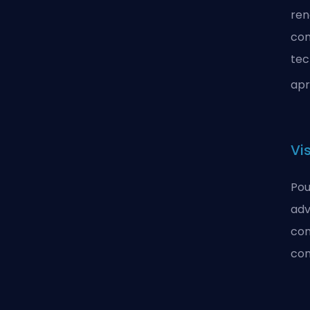
ren
con
tec
apr
Vi
Pou
adv
con
com