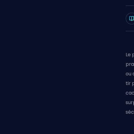
Le 
pra
ou 
tir
cac
sur
séc