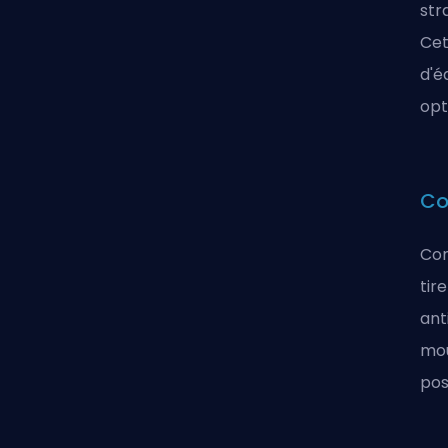
str
Cet
d'é
opt
Co
Com
tir
ant
mou
pos