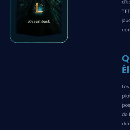
d'é
TFT
jou
con
Q
É
Les
pla
pos
de 
dom