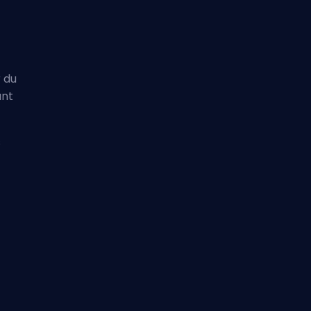
 du
ant
s