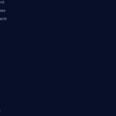
ent
nes
ient
s