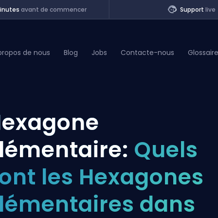
inutes
avant de commencer
Support
live
propos de nous
Blog
Jobs
Contacte-nous
Glossair
of Legends
Hexagone
t
lémentaire:
Quels
ont les Hexagones
lémentaires dans