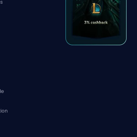
ns
le
tion