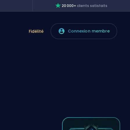
20 000+
clients satisfaits
Connexion membre
e
Fidélité