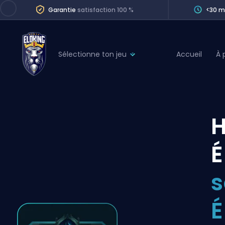
Garantie
satisfaction 100 %
<30 m
Sélectionne ton jeu
Accueil
À 
League of Legends
League 
Marvel Rivals
SERVICES
Valorant
Division Boos
Dota 2
Placements
É
Counter-Strike
Wins
Overwatch 2
s
Coaching
Rocket League
É
Path of Exile 2
Teammate