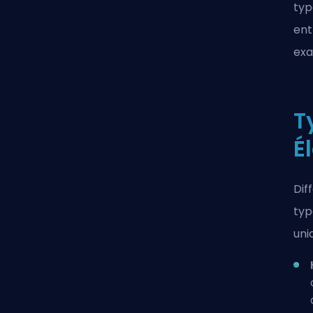
typ
ent
exa
T
É
Dif
typ
uni