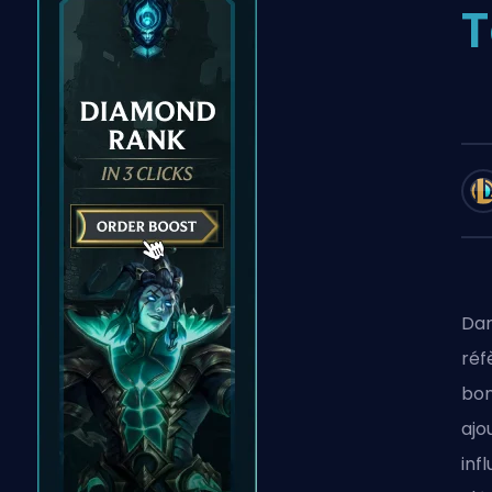
T
Dan
réf
bon
ajo
inf