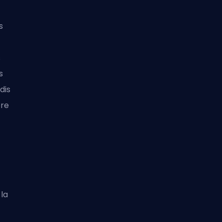
s
s
s
dis
ore
la