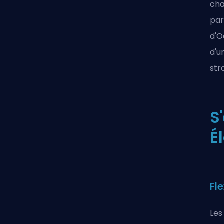
ch
par
d'O
d'u
str
S
É
Fle
Les