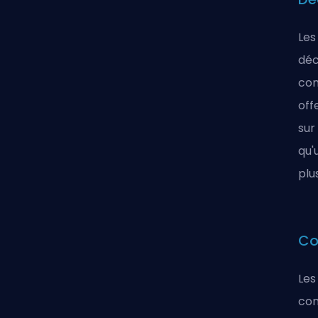
Les
déc
con
off
sur
qu'
plus
Co
Les
com