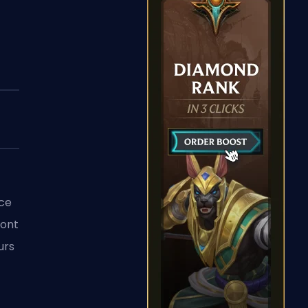
nce
sont
urs