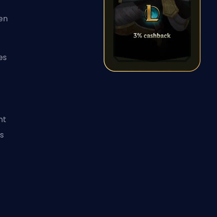
en
es
nt
es