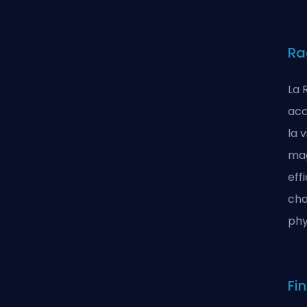
Ra
La 
acc
la 
mag
eff
cho
phy
Fi