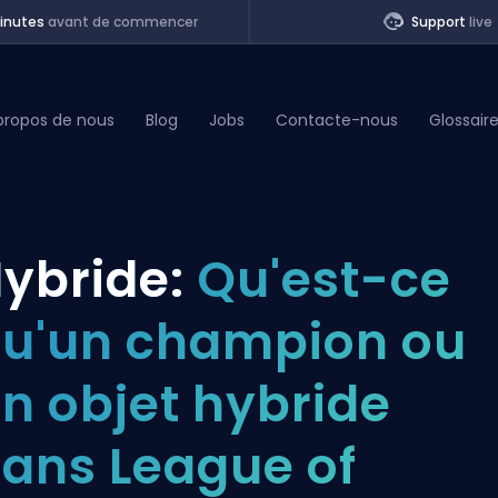
inutes
avant de commencer
Support
live
propos de nous
Blog
Jobs
Contacte-nous
Glossair
of Legends
ybride:
Qu'est-ce
t
u'un champion ou
n objet hybride
ans League of