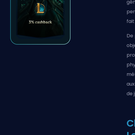
gén
per
fai
De 
obj
pro
phy
mél
aux
de 
C