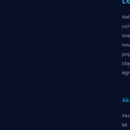
L
Nat
con
ave
nou
pop
obj
sign
Ak
Aka
kit