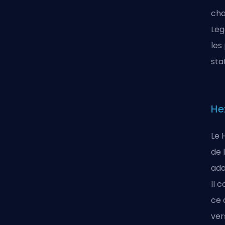
cha
Leg
les
sta
He
Le 
de
ada
Il 
ce 
ver