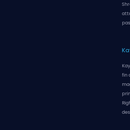
Shr
att
pas
Ka
Kay
fin
mag
pri
Rig
des