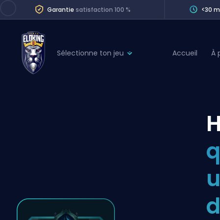
Garantie
satisfaction 100 %
<30 m
Sélectionne ton jeu
Accueil
À 
League of Legends
League 
Marvel Rivals
SERVICES
Valorant
H
Division Boos
Dota 2
Placements
q
Counter-Strike
Wins
Overwatch 2
u
Coaching
Rocket League
d
Path of Exile 2
Teammate