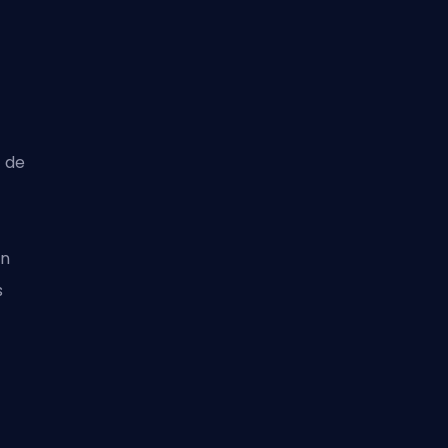
t de
un
s