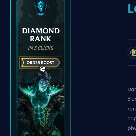
L
Dan
à 
ren
cap
phy