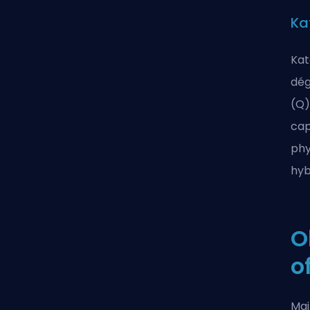
Ka
Kat
dég
(Q)
cap
phy
hyb
O
o
Mai