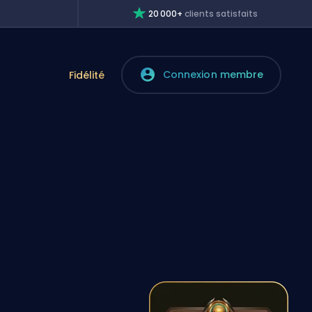
20 000+
clients satisfaits
Connexion membre
e
Fidélité