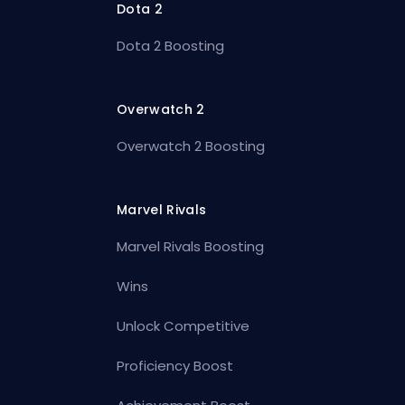
Dota 2
Dota 2 Boosting
Overwatch 2
Overwatch 2 Boosting
Marvel Rivals
Marvel Rivals Boosting
Wins
Unlock Competitive
Proficiency Boost