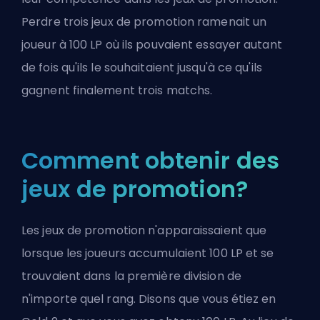
Perdre trois jeux de promotion ramenait un
joueur à 100 LP où ils pouvaient essayer autant
de fois qu'ils le souhaitaient jusqu'à ce qu'ils
gagnent finalement trois matchs.
Comment obtenir des
jeux de promotion?
Les jeux de promotion n'apparaissaient que
lorsque les joueurs accumulaient 100
LP
et se
trouvaient dans la première
division
de
n'importe quel rang. Disons que vous étiez en