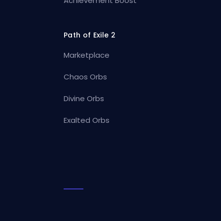
Achievement Boost
Path of Exile 2
Marketplace
Chaos Orbs
Divine Orbs
Exalted Orbs