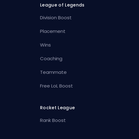
League of Legends
Division Boost
Placement
Wins
Coaching
Teammate
Free LoL Boost
Rocket League
Rank Boost