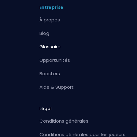
Entreprise
À propos
Blog
Glossaire
Opportunités
Boosters
Aide & Support
Légal
Conditions générales
Conditions générales pour les joueurs