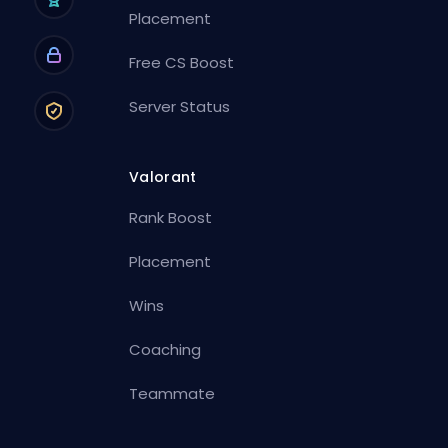
Placement
Free CS Boost
Server Status
Valorant
Rank Boost
Placement
Wins
Coaching
Teammate