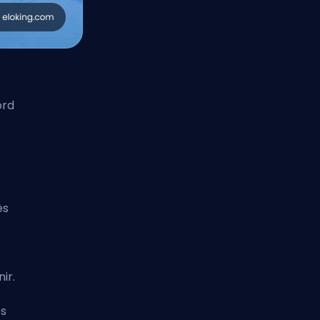
ord
ès
ir.
es