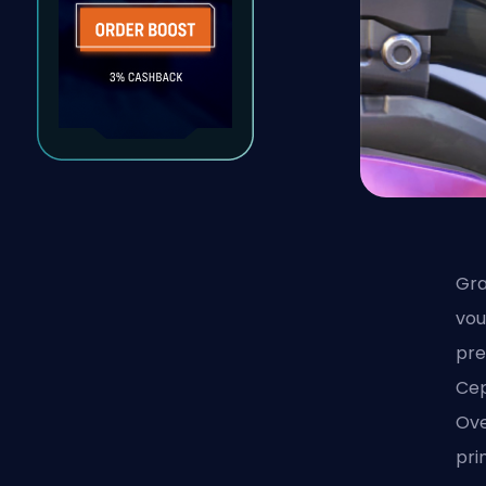
Gra
vou
pre
Cep
Ove
pri