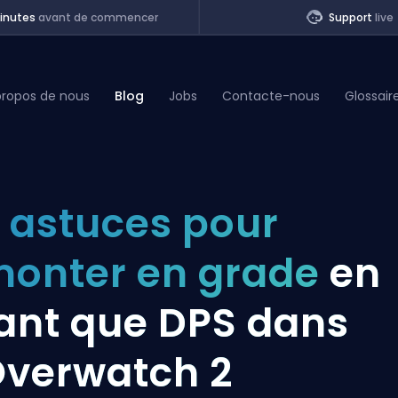
inutes
avant de commencer
Support
live
propos de nous
Blog
Jobs
Contacte-nous
Glossair
of Legends
 astuces pour
t
onter en grade
en
ant que DPS dans
verwatch 2