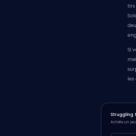
tir
Sol
deu
eng
Si 
mei
sur
les
Struggling
Achète un jeu