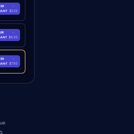
TER
-
NANT
$3.32
ER
-
NANT
$6.00
TER
-
NANT
$7.50
que
à