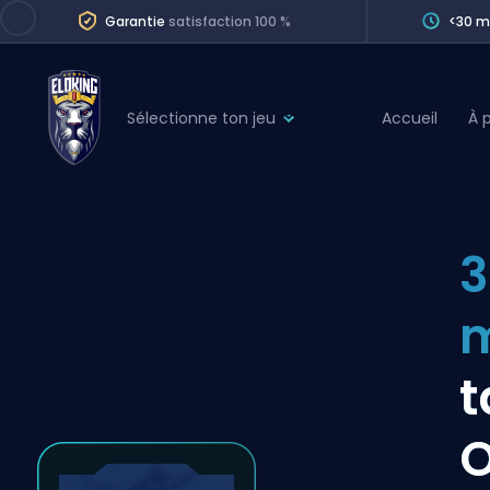
Garantie
satisfaction 100 %
<30 m
Sélectionne ton jeu
Accueil
À 
League of Legends
League 
Marvel Rivals
SERVICES
Valorant
3
Division Boos
Dota 2
Placements
m
Counter-Strike
Wins
Overwatch 2
t
Coaching
Rocket League
O
Path of Exile 2
Teammate