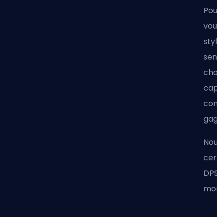
Pou
vou
sty
sen
cho
cap
com
gag
Nou
cer
DPS
mon