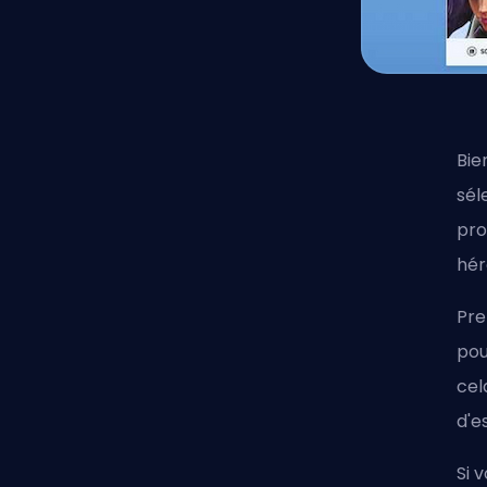
Bie
sél
pro
hér
Pre
pou
cel
d'e
Si 