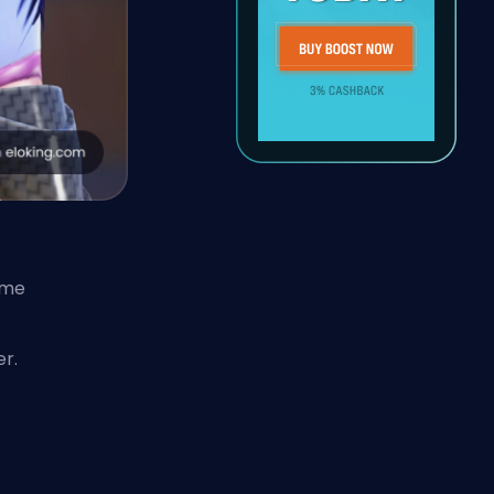
mme
r.