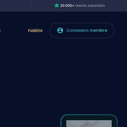
20 000+
clients satisfaits
Connexion membre
e
Fidélité