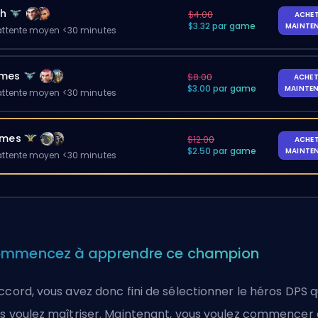
ch
$4.00
ACHE
$3.32 par game
MAINTE
ttente moyen <30 minutes
ames
$8.00
ACHET
$3.00 par game
MAINTE
ttente moyen <30 minutes
ames
$12.00
ACHE
$2.50 par game
MAINTE
ttente moyen <30 minutes
mmencez à apprendre ce champion
ccord, vous avez donc fini de sélectionner le héros DPS 
s voulez maîtriser. Maintenant, vous voulez commencer 