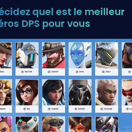
écidez quel est le meilleur
éros DPS pour vous