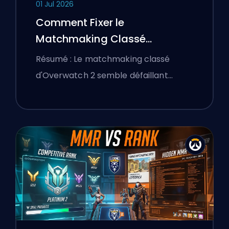
01 Jul 2026
Comment Fixer le
Matchmaking Classé
d'Overwatch 2 et les Lobbies
Résumé : Le matchmaking classé
Déséquilibrés
d'Overwatch 2 semble défaillant…