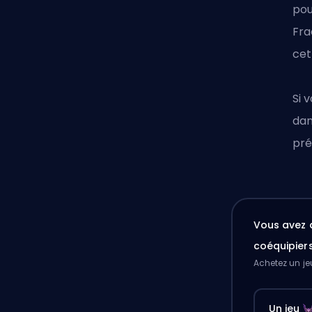
pou
Fra
cet
Si 
da
pré
Vous avez 
coéquipier
Achetez un je
Un jeu