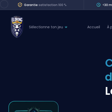
Garantie
satisfaction 100 %
<30 m
Sélectionne ton jeu
Accueil
À 
League of Legends
League 
Marvel Rivals
SERVICES
Valorant
C
Division Boos
Dota 2
Placements
d
Counter-Strike
Wins
Overwatch 2
L
Coaching
Rocket League
Path of Exile 2
Teammate