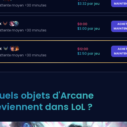
$3.32 par jeu
MAINTE
ttente moyen <30 minutes
x
$8.00
ACHET
$3.00 par jeu
MAINTE
ttente moyen <30 minutes
x
$12.00
ACHE
$2.50 par jeu
MAINTE
ttente moyen <30 minutes
uels objets d'Arcane
eviennent dans LoL ?