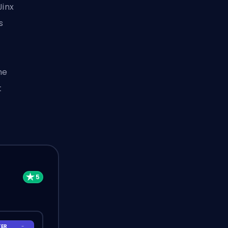
Jinx
s
ne
t
TER
-