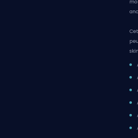
mom
anc
Cet
peu
ski