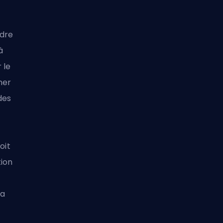
ndre
à
 le
ner
des
oit
tion
ra