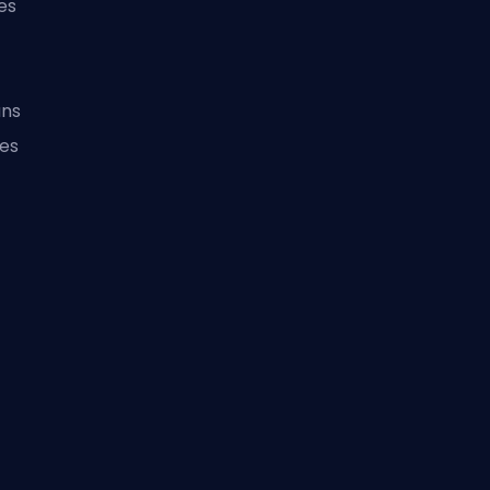
es
ans
les