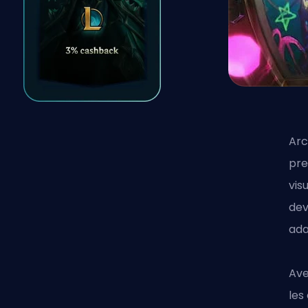
Arc
pre
vis
dev
ada
Ave
les