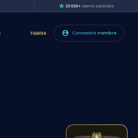
20 000+
clients satisfaits
Connexion membre
e
Fidélité