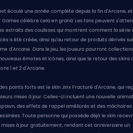
s'est écoulé une année complète depuis la fin d'Arcane, et
t Games célèbre cela en grand. Les fans peuvent s'atte
es extraits des coulisses qui montrent comment la série 
cès a été créée, ainsi qu'au retour de produits dérivés sur
me d'Arcane. Dans le jeu, les joueurs pourront collection
nouveaux émotes et icônes, ainsi que le retour des skins 
sons 1 et 2 d'Arcane.
des points forts est le skin Jinx Fracturé d'Arcane, qui reç
sieurs mises à jour. Celles-ci incluent une nouvelle anima
spawn, des effets de rappel améliorés et des mâchoires
essinées. Toute personne qui possède déjà le skin recev
 mises à jour gratuitement, rendant cet anniversaire un