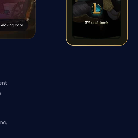
ent
s
ne,