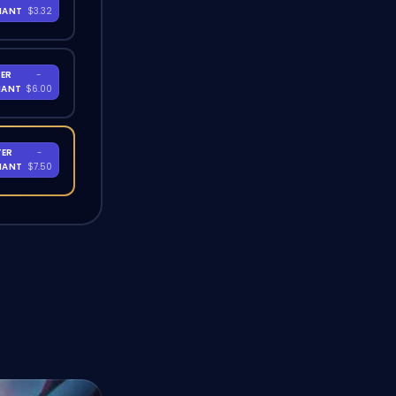
NANT
$3.32
ER
-
NANT
$6.00
TER
-
NANT
$7.50