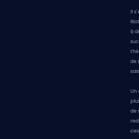
Il 
Rio
à d
suc
thè
de 
sai
Un 
plu
de 
red
ces