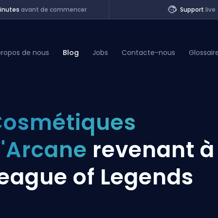
inutes
avant de commencer
Support
live
propos de nous
Blog
Jobs
Contacte-nous
Glossair
of Legends
osmétiques
t
'Arcane
revenant à
eague of Legends