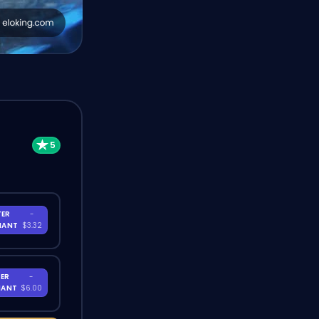
TER
-
NANT
$3.32
ER
-
NANT
$6.00