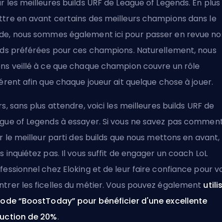
r les meilleures builds URF de League of Legends. En plus
tre en avant certains des meilleurs champions dans le
e, nous sommes également ici pour passer en revue no
lds préférées pour ces champions. Naturellement, nous
ns veillé à ce que chaque champion couvre un rôle
férent afin que chaque joueur ait quelque chose à jouer.
rs, sans plus attendre, voici les meilleures builds URF de
gue of Legends à essayer. Si vous ne savez pas commen
er le meilleur parti des builds que nous mettons en avant,
s inquiétez pas. Il vous suffit de
engager un coach LoL
fessionnel chez Eloking
et de leur faire confiance pour v
trer les ficelles du métier. Vous pouvez également
utili
code “BoostToday” pour bénéficier d'une excellente
uction de 20%
.