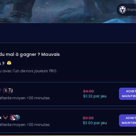
du mal à gagner ? Mauvais
s ?
u avec l'un de nos joueurs PRO.
$4.00
ACHE
$3.32 par jeu
MAINTE
ttente moyen <30 minutes
x
$8.00
ACHET
$3.00 par jeu
MAINTE
ttente moyen <30 minutes