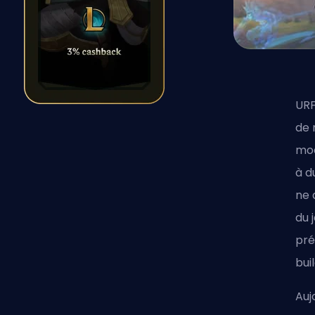
URF
de 
mod
à d
ne 
du 
pré
buil
Auj