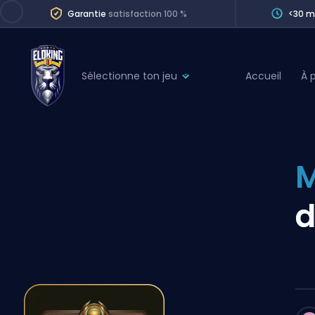
Garantie
satisfaction 100 %
<30 m
Sélectionne ton jeu
Accueil
À 
League of Legends
League 
Marvel Rivals
SERVICES
Valorant
M
Division Boos
Dota 2
Placements
d
Counter-Strike
Wins
Overwatch 2
Coaching
Rocket League
Path of Exile 2
Teammate