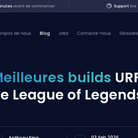
inutes
avant de commencer
Support
live
propos de nous
Blog
Jobs
Contacte-nous
Glossair
of Legends
eilleures builds
UR
t
e League of Legend
03 Feb 2026
Anthony King