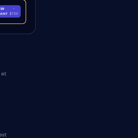
TER
-
NANT
$7.50
 et
est