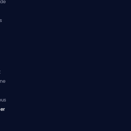
 de
s
t
 ne
ous
ser