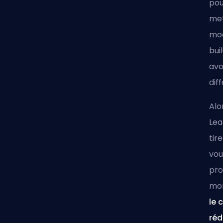
pou
met
mod
bui
avo
dif
Alo
Lea
tir
vou
pro
mon
le 
réd