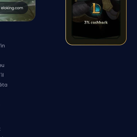
fin
eu
il
méta
s
x