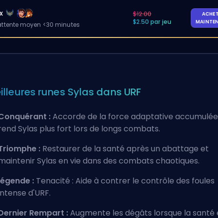
x
$12.00
ACHE
$2.50 par jeu
MAINTE
ttente moyen <30 minutes
illeures runes Sylas dans URF
Conquérant :
Accorde de la force adaptative accumulée
rend Sylas plus fort lors de longs combats.
Triomphe :
Restaurer de la santé après un abattage et
maintenir Sylas en vie dans des combats chaotiques.
légende :
Tenacité : Aide à contrer le contrôle des foules
intense d'URF.
Dernier Rempart :
Augmente les dégâts lorsque la santé 