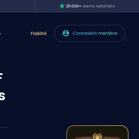
20 000+
clients satisfaits
Connexion membre
e
Fidélité
F
s