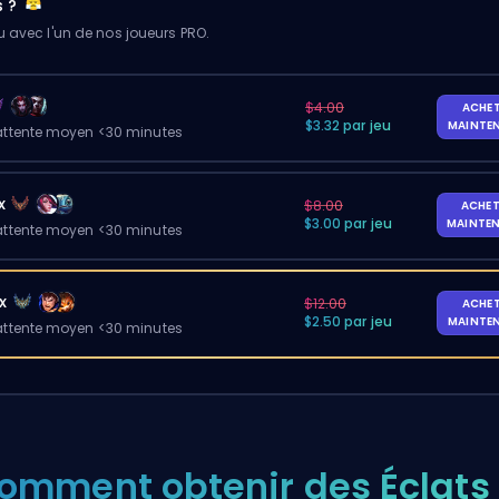
s ?
u avec l'un de nos joueurs PRO.
$4.00
ACHE
$3.32 par jeu
MAINTE
ttente moyen <30 minutes
x
$8.00
ACHET
$3.00 par jeu
MAINTE
ttente moyen <30 minutes
x
$12.00
ACHE
$2.50 par jeu
MAINTE
ttente moyen <30 minutes
omment obtenir des Éclats