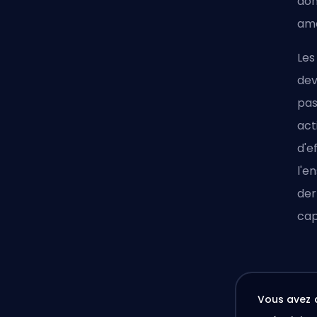
don
amé
Les
dev
pas
act
d'e
l'e
der
cap
Vous avez 