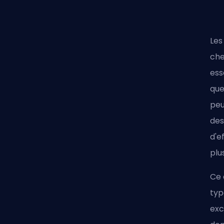
Les
che
ess
que
peu
des
d'e
plu
Ce 
typ
exc