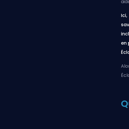
aid
Ici
sav
inc
en 
Écl
Alo
Écl
Q