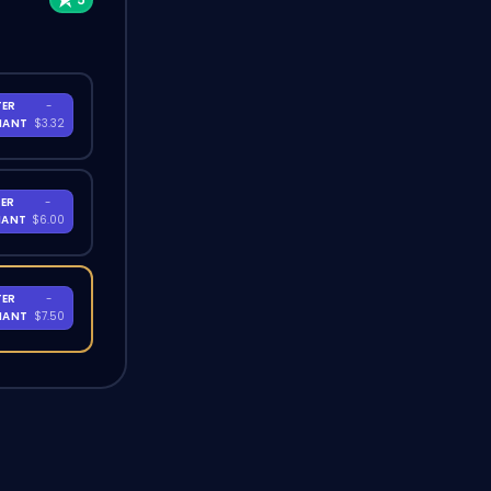
TER
-
NANT
$3.32
ER
-
NANT
$6.00
TER
-
NANT
$7.50