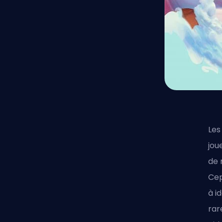
Les
jou
de
Cep
à i
rar