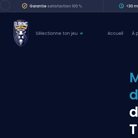
Garantie
satisfaction 100 %
<30 m
Sélectionne ton jeu
Accueil
À 
League of Legends
League 
Marvel Rivals
SERVICES
Valorant
M
Division Boos
Dota 2
Placements
d
Counter-Strike
Wins
Overwatch 2
d
Coaching
Rocket League
T
Path of Exile 2
Teammate