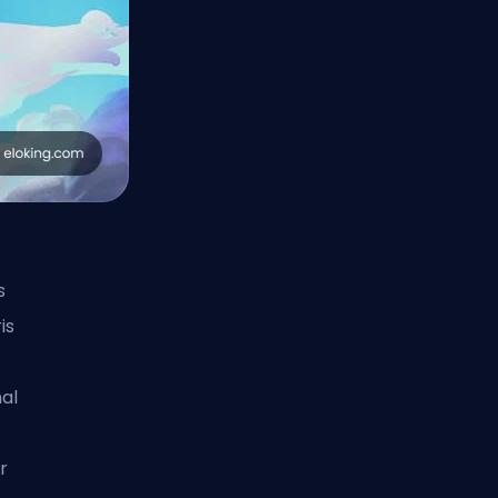
s
is
al
r