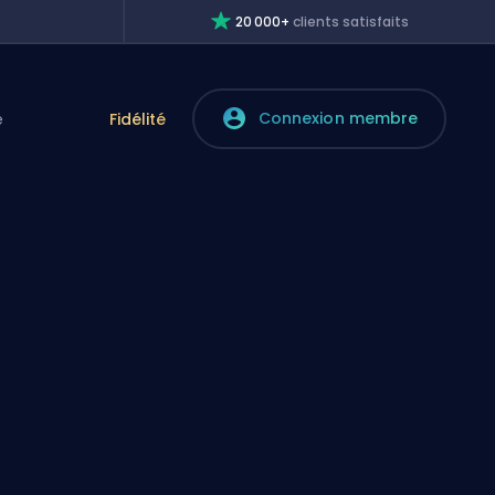
20 000+
clients satisfaits
Connexion membre
e
Fidélité