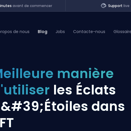
inutes
avant de commencer
Support
live
propos de nous
Blog
Jobs
Contacte-nous
Glossair
of Legends
eilleure manière
t
'utiliser
les Éclats
&#39;Étoiles dans
FT