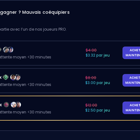
à gagner ? Mauvais coéquipiers
artie avec l’un de nos joueurs PRO.
$4.00
ACHE
$3.32 par jeu
MAINTE
ttente moyen <30 minutes
x
$8.00
ACHET
$3.00 par jeu
MAINTE
ttente moyen <30 minutes
x
$12.00
ACHE
$2.50 par jeu
MAINTE
ttente moyen <30 minutes