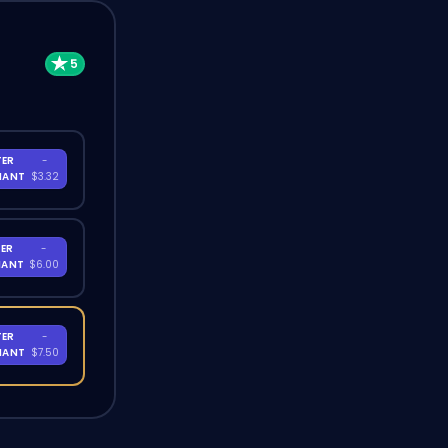
TER
-
NANT
$3.32
ER
-
NANT
$6.00
TER
-
NANT
$7.50