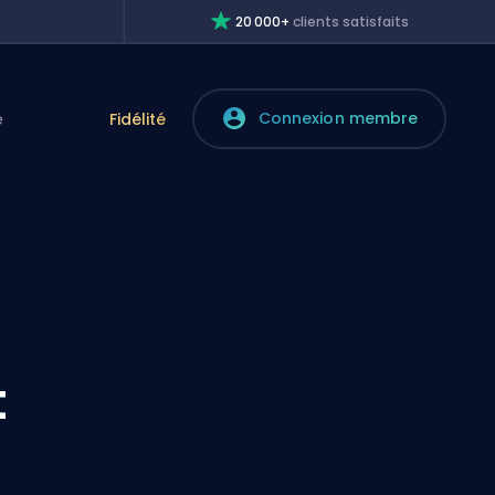
20 000+
clients satisfaits
Connexion membre
e
Fidélité
t