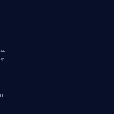
.
au.
ay
es