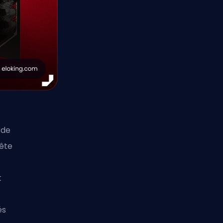
 de
rête
t
és