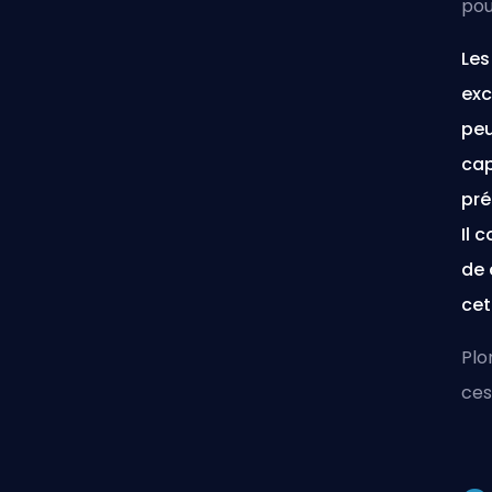
pou
Les
exc
peu
cap
pré
Il 
de 
cet
Plo
ces