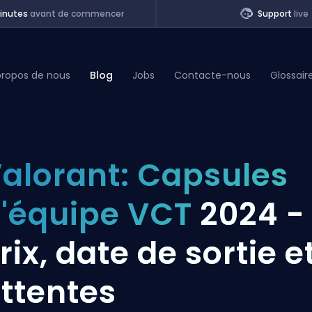
inutes
avant de commencer
Support
live
propos de nous
Blog
Jobs
Contacte-nous
Glossair
of Legends
alorant: Capsules
t
'équipe VCT
2024 -
rix, date de sortie e
ttentes