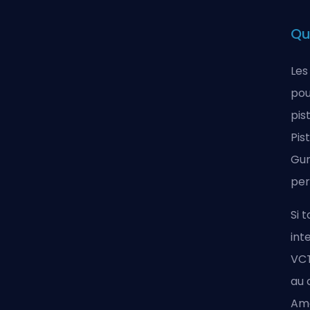
Qu'
Les
pou
pis
Pis
Gun
per
Si 
int
VCT
au 
Amé