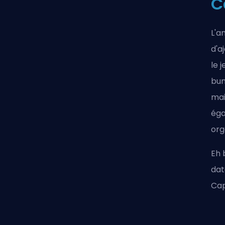
C
L'a
d'a
le 
bun
mai
éga
org
Eh 
dat
Cap