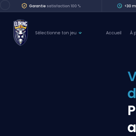
Garantie
satisfaction 100 %
<30 m
Sélectionne ton jeu
Accueil
À 
League of Legends
League 
Marvel Rivals
SERVICES
Valorant
V
Division Boos
Dota 2
Placements
d
Counter-Strike
Wins
Overwatch 2
P
Coaching
Rocket League
a
Path of Exile 2
Teammate