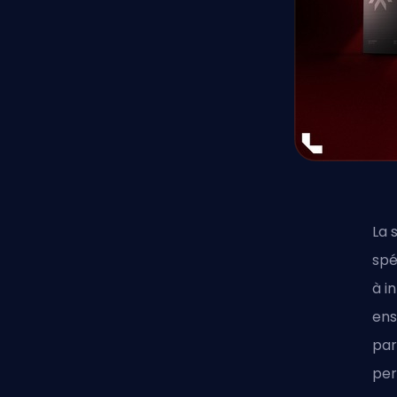
La 
spé
à i
ens
par
per