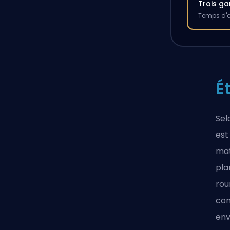
Trois g
Temps d'a
É
Sel
est
mat
pla
rou
com
env