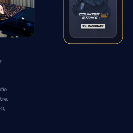
r
fie
tre,
LO,