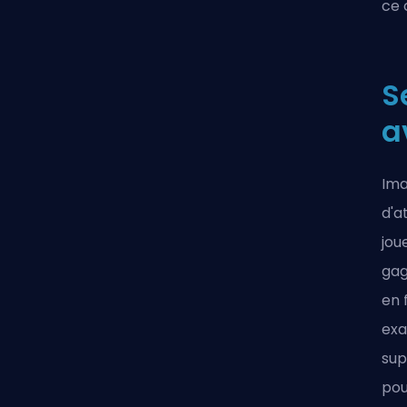
ce 
S
a
Ima
d'a
jou
gag
en 
exa
sup
pou