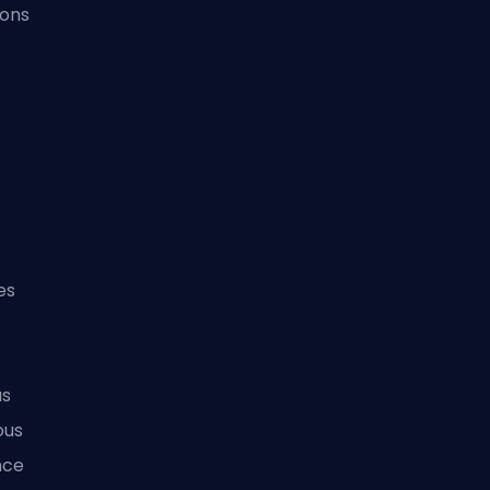
vons
es
us
ous
nce