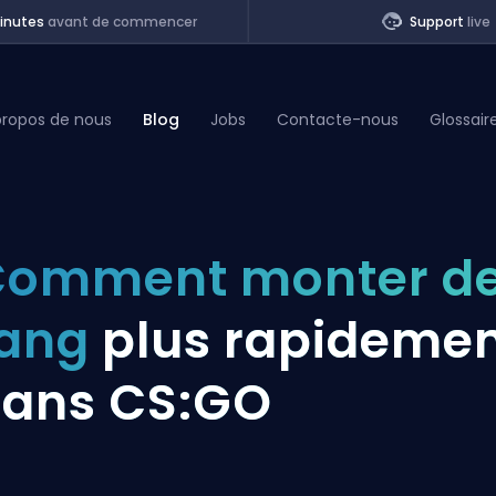
inutes
avant de commencer
Support
live
propos de nous
Blog
Jobs
Contacte-nous
Glossair
of Legends
Comment monter d
t
rang
plus rapideme
ans CS:GO