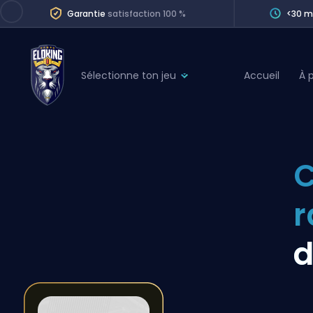
Garantie
satisfaction 100 %
<30 m
Sélectionne ton jeu
Accueil
À 
League of Legends
League 
Marvel Rivals
SERVICES
Valorant
Division Boos
Dota 2
Placements
Counter-Strike
Wins
Overwatch 2
d
Coaching
Rocket League
Path of Exile 2
Teammate