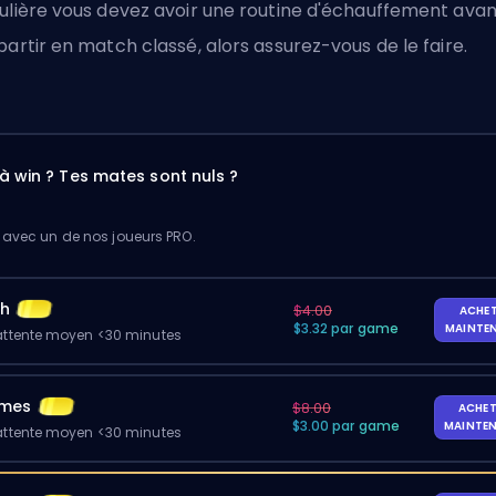
ulière vous devez avoir une routine d'échauffement avan
partir en match classé, alors assurez-vous de le faire.
à win ? Tes mates sont nuls ?
 avec un de nos joueurs PRO.
ch
$4.00
ACHE
$3.32 par game
MAINTE
ttente moyen <30 minutes
ames
$8.00
ACHET
$3.00 par game
MAINTE
ttente moyen <30 minutes