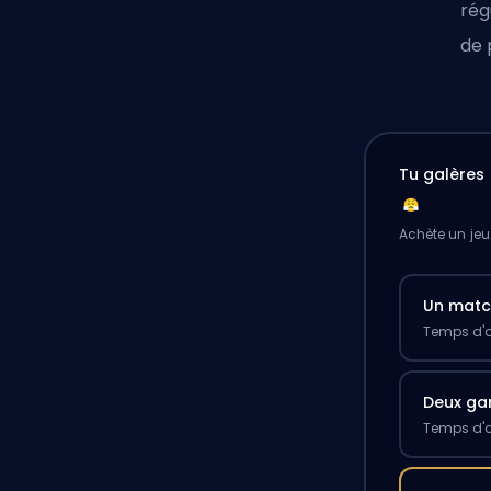
rég
de 
Tu galères 
Achète un jeu
Un mat
Temps d'a
Deux g
Temps d'a