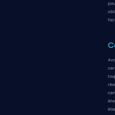
pou
obt
fac
C
Avo
cer
tou
réa
cen
ête
éti