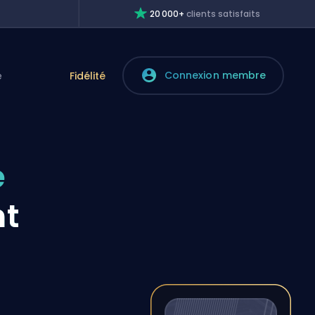
20 000+
clients satisfaits
Connexion membre
e
Fidélité
e
nt