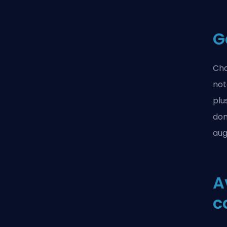
G
Cha
not
plu
don
aug
A
c