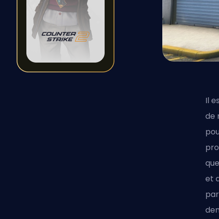
Il 
de 
pou
pro
que
et 
par
dem