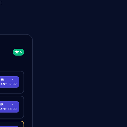
t
TER
-
NANT
$3.32
ER
-
NANT
$6.00