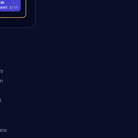
TER
-
NANT
$7.50
Ps
en
l
ans