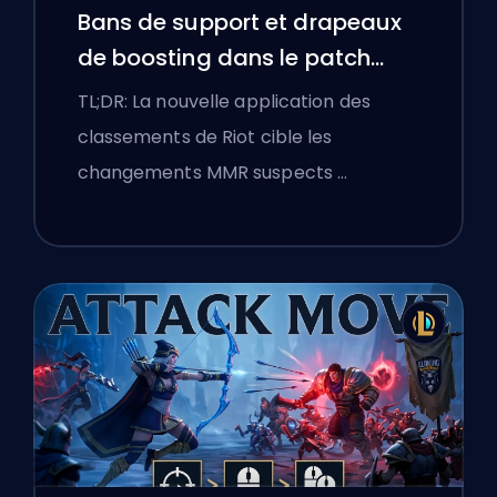
Bans de support et drapeaux
de boosting dans le patch
25.18 de League of Legends
TL;DR: La nouvelle application des
classements de Riot cible les
changements MMR suspects …