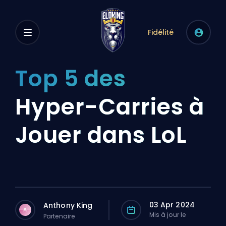
Fidélité
Top 5 des
Hyper-Carries à
Jouer dans LoL
03 Apr 2024
Anthony King
A
Mis à jour le
Partenaire