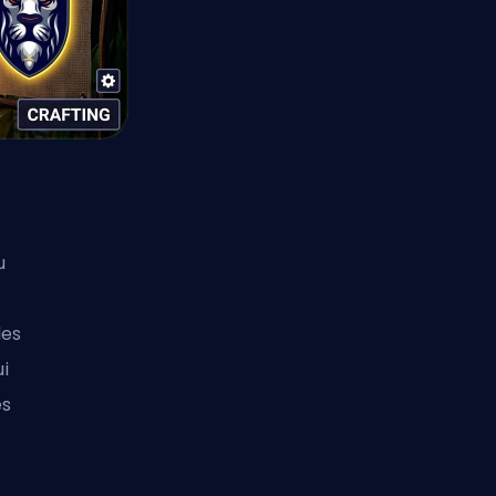
u
les
ui
es