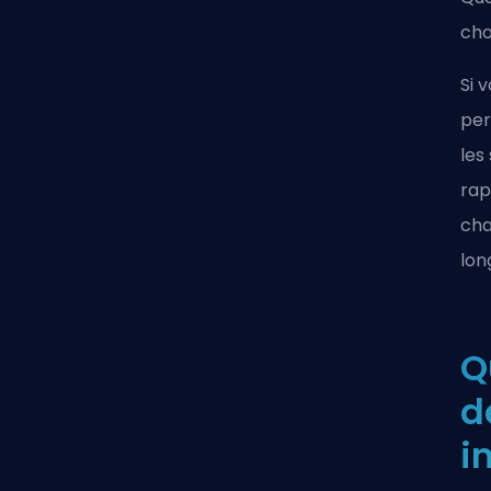
cho
Si 
per
les
rap
cha
lon
Q
d
i