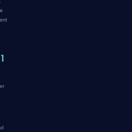
.
ue
sent
1
er
nd