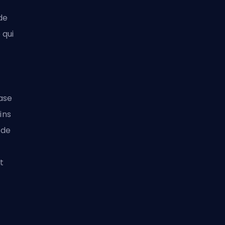
de
 qui
base
ins
 de
t