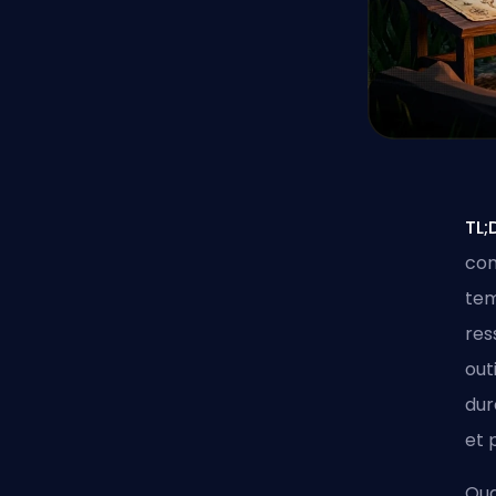
TL;
con
tem
res
out
dur
et 
Qua