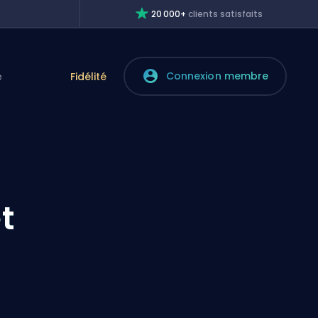
20 000+
clients satisfaits
Connexion membre
e
Fidélité
t