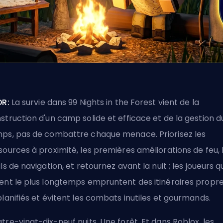
DR:
La survie dans 99 Nights in the Forest vient de la
struction d'un camp solide et efficace et de la gestion d
ps, pas de combattre chaque menace. Priorisez les
sources à proximité, les premières améliorations de feu, 
ils de navigation, et retournez avant la nuit ; les joueurs q
ent le plus longtemps empruntent des itinéraires propr
planifiés et évitent les combats inutiles et gourmands.
tre-vingt-dix-neuf nuits. Une forêt. Et dans Roblox, les