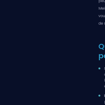
peu
Mei
vou
de 
Q
p