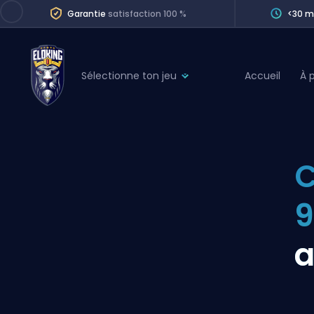
Garantie
satisfaction 100 %
<30 m
Sélectionne ton jeu
Accueil
À 
League of Legends
League 
Marvel Rivals
SERVICES
Valorant
C
Division Boos
Dota 2
Placements
9
Counter-Strike
Wins
Overwatch 2
a
Coaching
Rocket League
Path of Exile 2
Teammate