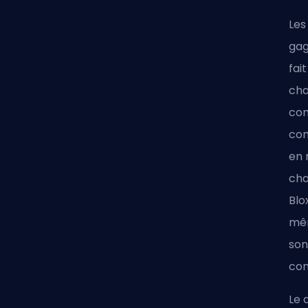
Les
gag
fai
cha
com
com
en 
cha
Blo
mêm
son
con
Le