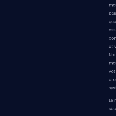
mau
boi
qua
ess
com
et 
Non
mau
vot
cro
sys
Le 
séc