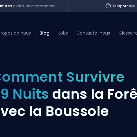
inutes
avant de commencer
Support
live
propos de nous
Blog
Jobs
Contacte-nous
Glossair
of Legends
omment Survivre
t
9 Nuits
dans la Forê
vec la Boussole