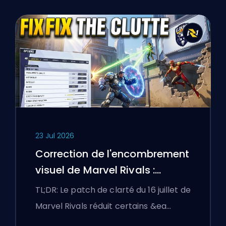
23 Jul 2026
Correction de l'encombrement
visuel de Marvel Rivals :
Meilleurs réglages compétitifs
TL;DR: Le patch de clarté du 16 juillet de
après le patch du 16 juillet
Marvel Rivals réduit certains &ea…