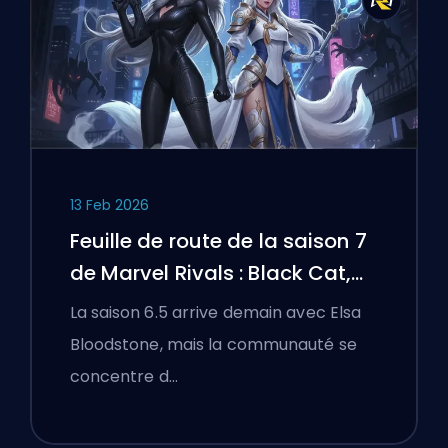
13 Feb 2026
Feuille de route de la saison 7
de Marvel Rivals : Black Cat,
White Fox, et l'événement
La saison 6.5 arrive demain avec Elsa
Monsters Take Manhattan
Bloodstone, mais la communauté se
concentre d…