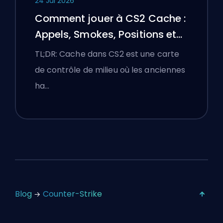
24 Jul 2026
Comment jouer à CS2 Cache :
Appels, Smokes, Positions et
Conseils Premier
TL;DR: Cache dans CS2 est une carte
de contrôle de milieu où les anciennes
ha…
Blog
Counter-Strike