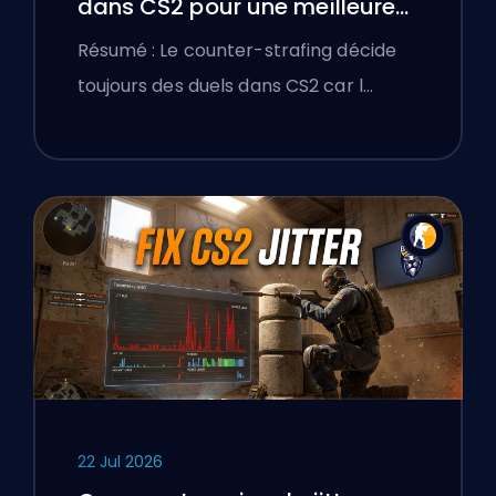
dans CS2 pour une meilleure
précision
Résumé : Le counter-strafing décide
toujours des duels dans CS2 car l…
22 Jul 2026