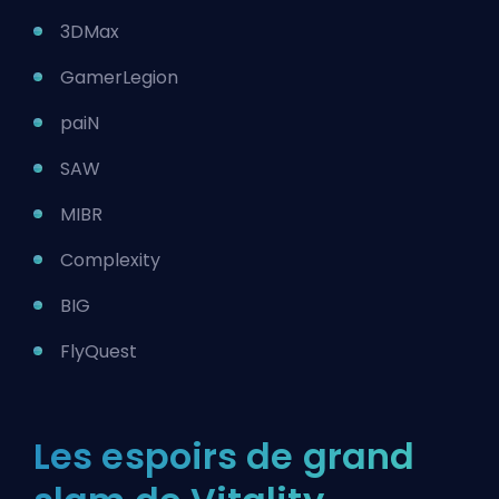
3DMax
GamerLegion
paiN
SAW
MIBR
Complexity
BIG
FlyQuest
Les espoirs de grand