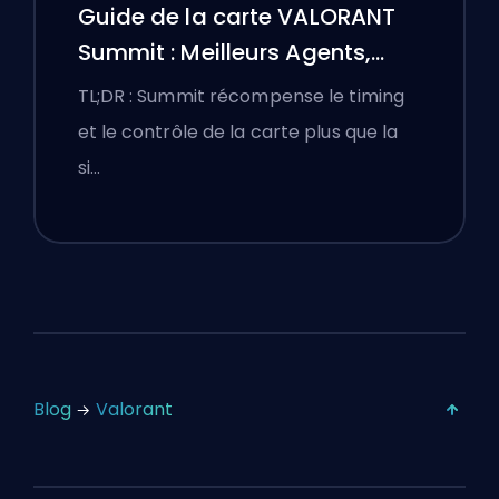
Guide de la carte VALORANT
Summit : Meilleurs Agents,
Callouts et Fumigènes
TL;DR : Summit récompense le timing
et le contrôle de la carte plus que la
si…
Blog
Valorant