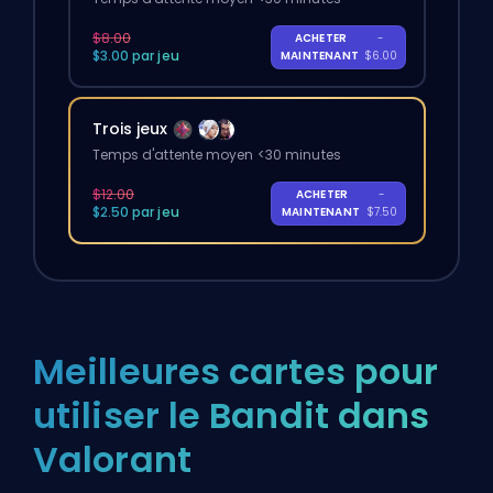
$8.00
ACHETER
-
$3.00 par jeu
MAINTENANT
$6.00
Trois jeux
Temps d'attente moyen <30 minutes
$12.00
ACHETER
-
$2.50 par jeu
MAINTENANT
$7.50
Meilleures cartes pour
utiliser le Bandit dans
Valorant