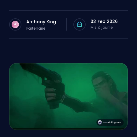
03 Feb 2026
Anthony King
A
Mis à jour le
Partenaire