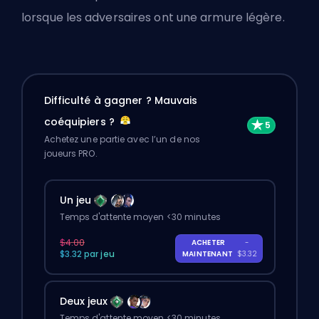
lorsque les adversaires ont une armure légère.
Difficulté à gagner ? Mauvais
coéquipiers ?
Achetez une partie avec l’un de nos
joueurs PRO.
Un jeu
Temps d'attente moyen <30 minutes
$4.00
ACHETER
-
$3.32 par jeu
MAINTENANT
$3.32
Deux jeux
Temps d'attente moyen <30 minutes