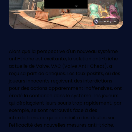
Alors que la perspective d'un nouveau système
anti-triche est excitante, la solution anti-triche
actuelle de Valve, VAC (Valve Anti-Cheat), a
reçu sa part de critiques. Les faux positifs, où des
joueurs innocents reçoivent des interdictions
pour des actions apparemment inoffensives, ont
érodé la confiance dans le système. Les joueurs
qui déplaçaient leurs souris trop rapidement, par
exemple, se sont retrouvés face à des
interdictions, ce qui a conduit à des doutes sur
l'efficacité des nouvelles mesures anti-triche.