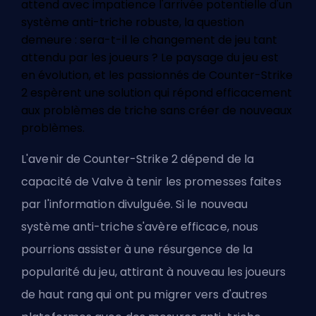
attend avec impatience l'arrivée potentielle d'un
système anti-triche robuste, la question
demeure : sera-t-il le changement de jeu tant
attendu par les joueurs ? Le paysage du jeu est
en évolution, et les passionnés de Counter-Strike
2 espèrent une solution qui répond efficacement
aux problèmes de triche sans créer de nouveaux
problèmes.
L'avenir de Counter-Strike 2 dépend de la
capacité de Valve à tenir les promesses faites
par l'information divulguée. Si le nouveau
système anti-triche s'avère efficace, nous
pourrions assister à une résurgence de la
popularité du jeu, attirant à nouveau les joueurs
de haut rang qui ont pu migrer vers d'autres