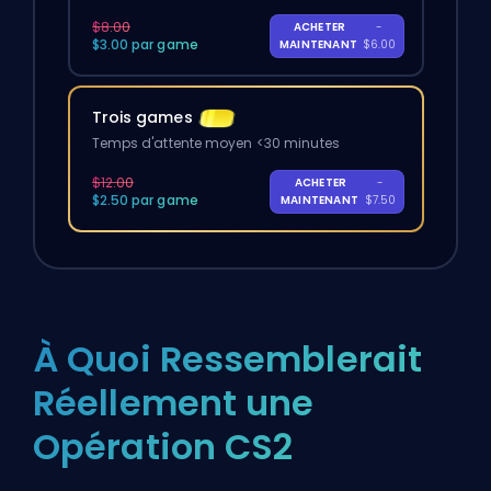
$8.00
ACHETER
-
$3.00 par game
MAINTENANT
$6.00
Trois games
Temps d'attente moyen <30 minutes
$12.00
ACHETER
-
$2.50 par game
MAINTENANT
$7.50
À Quoi Ressemblerait
Réellement une
Opération CS2