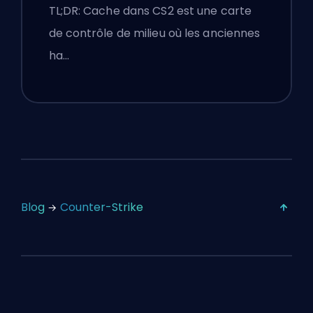
Conseils Premier
TL;DR: Cache dans CS2 est une carte
de contrôle de milieu où les anciennes
ha…
Blog
Counter-Strike