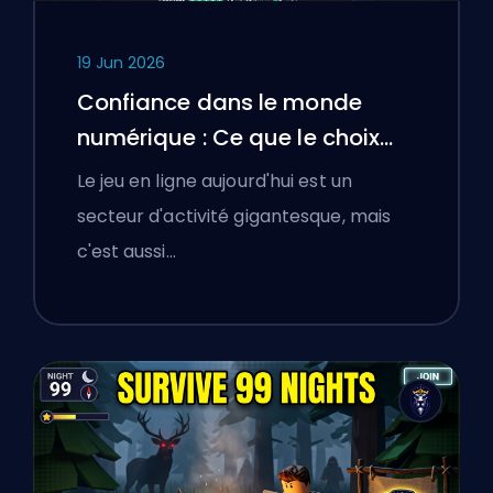
19 Jun 2026
Confiance dans le monde
numérique : Ce que le choix
d'une plateforme de boosting
Le jeu en ligne aujourd'hui est un
a appris aux joueurs polonais
secteur d'activité gigantesque, mais
sur la vérification des services
c'est aussi…
en ligne