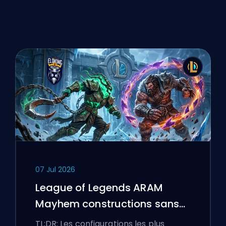
07 Jul 2026
League of Legends ARAM
Mayhem constructions sans
bottes
TL;DR: Les configurations les plus