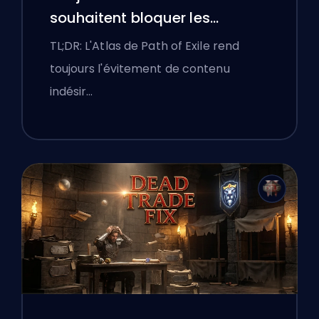
souhaitent bloquer les
mauvais contenus et l'UI
TL;DR: L'Atlas de Path of Exile rend
continue de les combattre
toujours l'évitement de contenu
indésir…