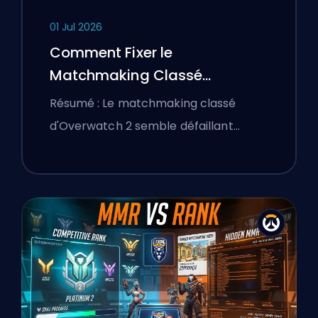
01 Jul 2026
Comment Fixer le
Matchmaking Classé
d'Overwatch 2 et les Lobbies
Résumé : Le matchmaking classé
Déséquilibrés
d'Overwatch 2 semble défaillant…