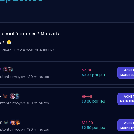
du mal à gagner ? Mauvais
s ?
u avec l'un de nos joueurs PRO.
$4.00
ACHE
$3.32 par jeu
MAINTE
ttente moyen <30 minutes
x
$8.00
ACHET
$3.00 par jeu
MAINTE
ttente moyen <30 minutes
x
$12.00
ACHE
$2.50 par jeu
MAINTE
ttente moyen <30 minutes