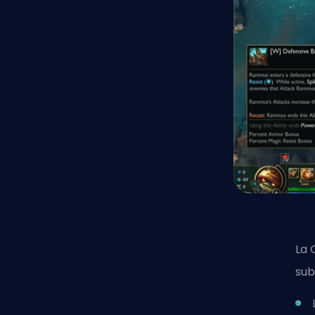
La 
sub