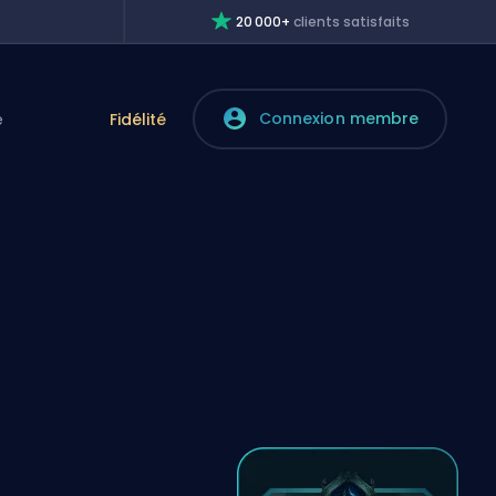
20 000+
clients satisfaits
Connexion membre
e
Fidélité