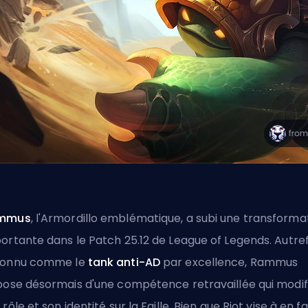
mmus
, l'Armordillo emblématique, a subi une transforma
ortante dans le Patch 25.12 de League of Legends. Autref
connu comme le
tank anti-AD
par excellence, Rammus
pose désormais d'une compétence retravaillée qui modif
 rôle et son identité sur la Faille. Bien que Riot vise à en fa