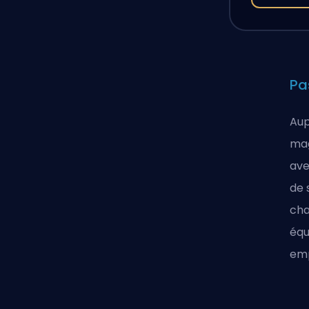
Pa
Aup
mag
ave
de 
cha
équ
emp