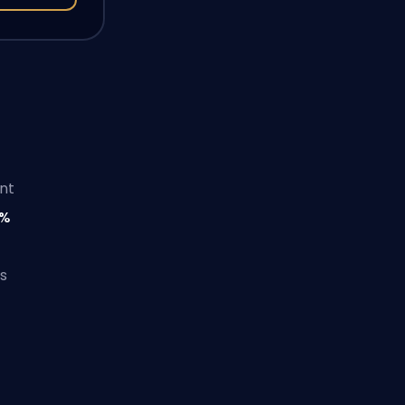
nt
5%
s