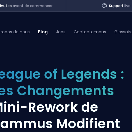
inutes
avant de commencer
Support
live
propos de nous
Blog
Jobs
Contacte-nous
Glossair
of Legends
eague of Legends :
t
es Changements
ini-Rework de
ammus Modifient