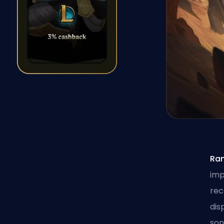
Ra
imp
re
dis
son