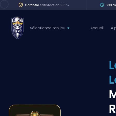
Garantie
satisfaction 100 %
<30 m
Sélectionne ton jeu
Accueil
À 
League of Legends
League 
Marvel Rivals
SERVICES
Valorant
L
Division Boos
Dota 2
Placements
L
Counter-Strike
Wins
Overwatch 2
M
Coaching
Rocket League
R
Path of Exile 2
Teammate