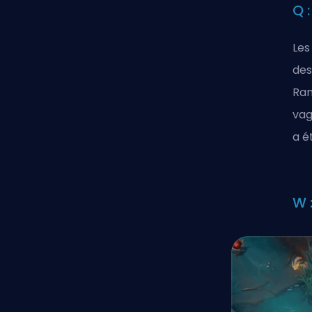
Q 
Les
des
Ram
vag
a é
W 