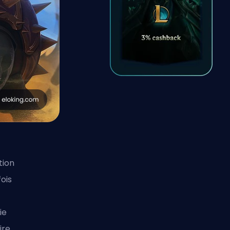
tion
ois
ie
ire