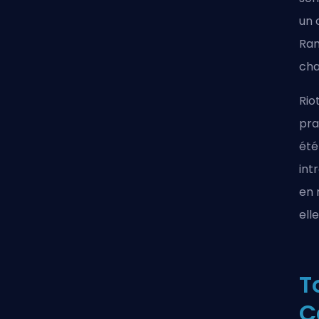
un 
Ram
cha
Rio
pra
été
int
en 
ell
T
C