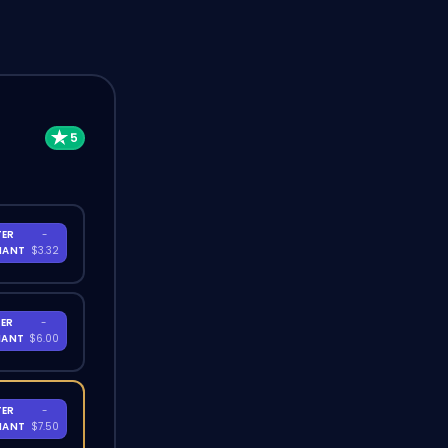
TER
-
NANT
$3.32
ER
-
NANT
$6.00
TER
-
NANT
$7.50