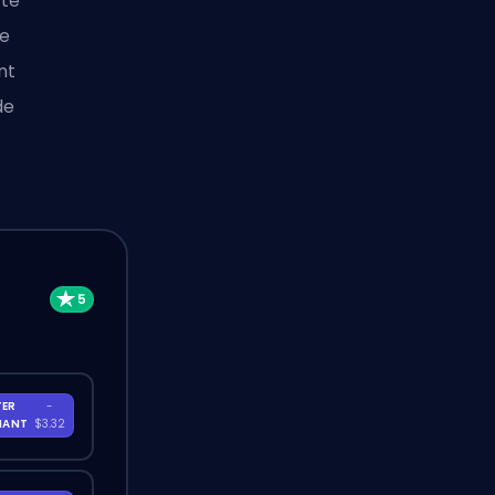
rte
re
nt
de
TER
-
NANT
$3.32