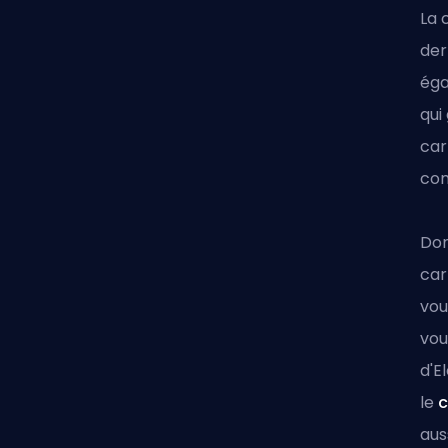
La 
der
éga
qui
car
com
Don
car
vou
vou
d'E
le
c
auss