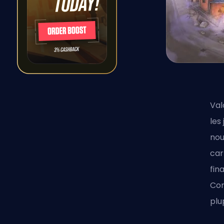
Val
les
nou
car
fin
Cor
plu