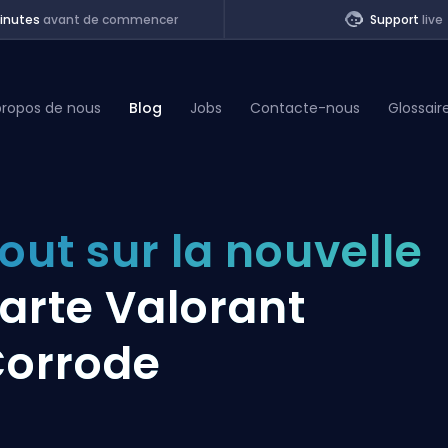
inutes
avant de commencer
Support
live
propos de nous
Blog
Jobs
Contacte-nous
Glossair
of Legends
out sur la nouvelle
t
arte Valorant
orrode