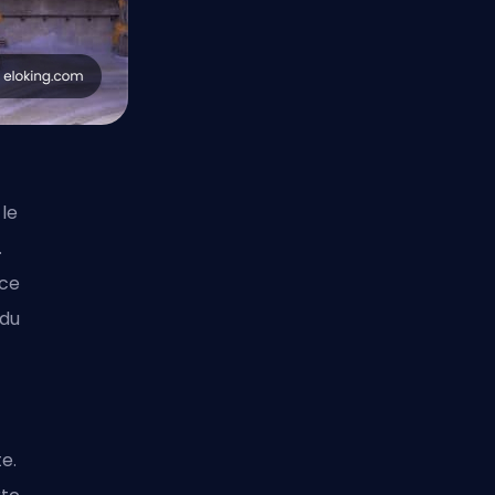
 le
.
ce
 du
e.