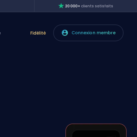
20 000+
clients satisfaits
Connexion membre
e
Fidélité