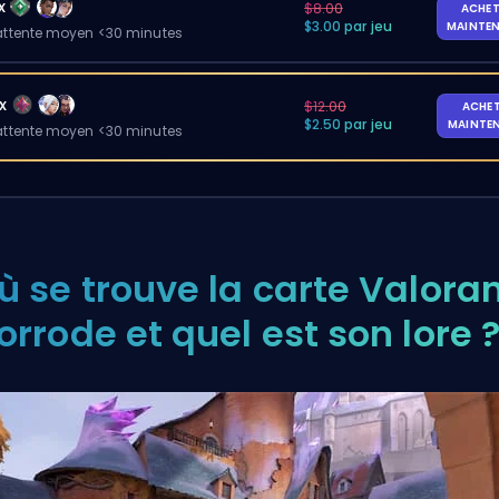
x
$8.00
ACHET
$3.00 par jeu
MAINTE
ttente moyen <30 minutes
x
$12.00
ACHE
$2.50 par jeu
MAINTE
ttente moyen <30 minutes
ù se trouve la carte Valora
orrode et quel est son lore 