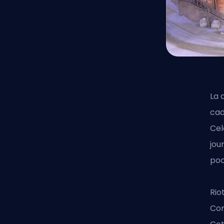
La 
cad
Cel
jou
poo
Rio
Cor