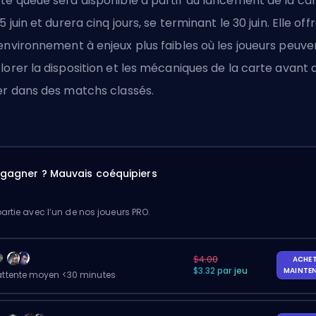
te queue sera disponible à partir du lancement de la ca
25 juin et durera cinq jours, se terminant le 30 juin. Elle off
environnement à enjeux plus faibles où les joueurs peuve
lorer la disposition et les mécaniques de la carte avant 
er dans des matchs classés.
à gagner ? Mauvais coéquipiers
artie avec l’un de nos joueurs PRO.
$4.00
ACHE
$3.32 par jeu
MAINTE
ttente moyen <30 minutes