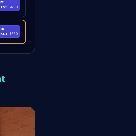
ER
-
NANT
$6.00
TER
-
NANT
$7.50
nt
?