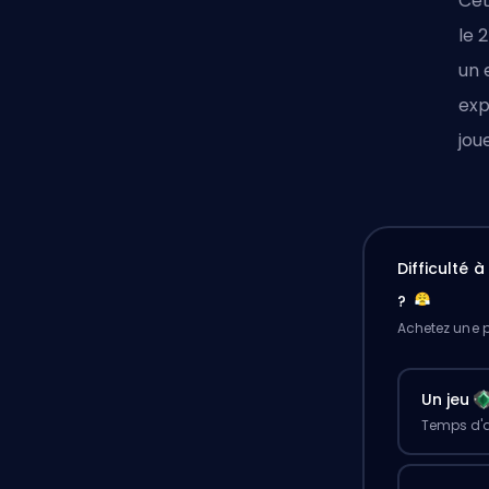
Cet
le 
un 
exp
jou
Difficulté 
?
Achetez une p
Un jeu
Temps d'a