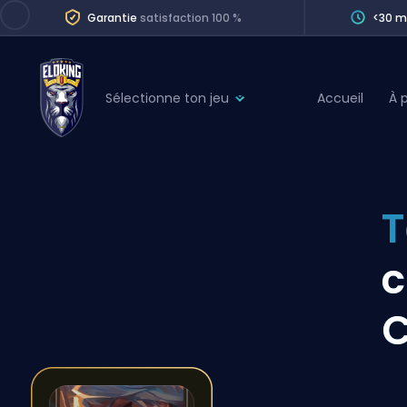
Garantie
satisfaction 100 %
<30 m
Sélectionne ton jeu
Accueil
À 
League of Legends
League 
Marvel Rivals
SERVICES
Valorant
T
Division Boos
Dota 2
Placements
c
Counter-Strike
Wins
Overwatch 2
C
Coaching
Rocket League
Path of Exile 2
Teammate