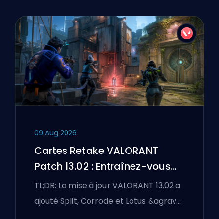
09 Aug 2026
Cartes Retake VALORANT
Patch 13.02 : Entraînez-vous
sur Split, Corrode et Lotus
TL;DR: La mise à jour VALORANT 13.02 a
ajouté Split, Corrode et Lotus &agrav…