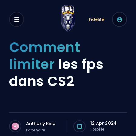
Fidélité
Comment
limiter
les fps
dans CS2
12 Apr 2024
Anthony King
A
Posté le
Partenaire