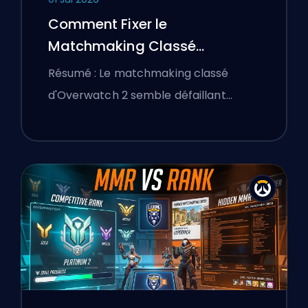
Comment Fixer le
Matchmaking Classé
d'Overwatch 2 et les Lobbies
Résumé : Le matchmaking classé
Déséquilibrés
d'Overwatch 2 semble défaillant…