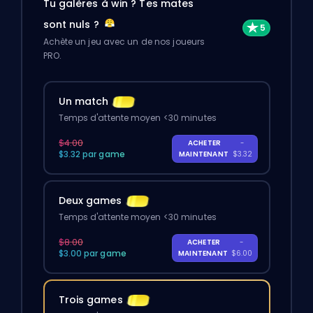
Tu galères à win ? Tes mates
sont nuls ?
Achète un jeu avec un de nos joueurs
PRO.
Un match
Temps d'attente moyen <30 minutes
$4.00
ACHETER
-
$3.32 par game
MAINTENANT
$3.32
Deux games
Temps d'attente moyen <30 minutes
$8.00
ACHETER
-
$3.00 par game
MAINTENANT
$6.00
Trois games