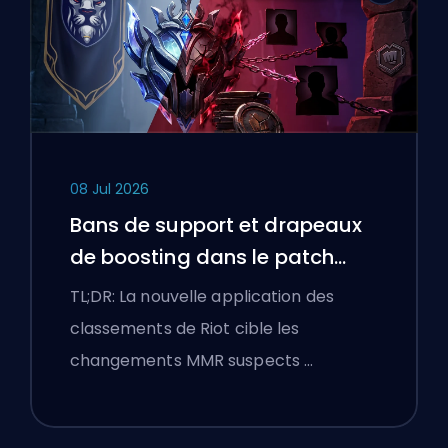
08 Jul 2026
Bans de support et drapeaux
de boosting dans le patch
25.18 de League of Legends
TL;DR: La nouvelle application des
classements de Riot cible les
changements MMR suspects …