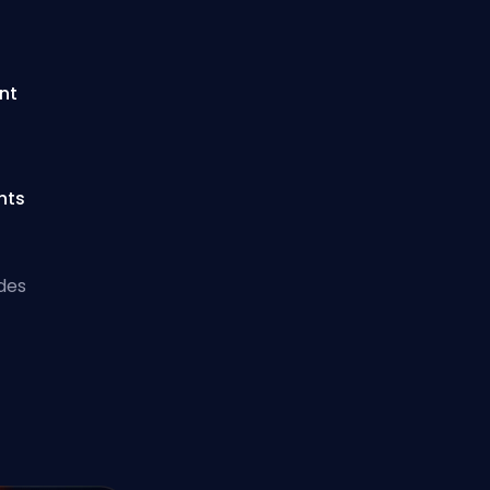
nt
n
nts
des