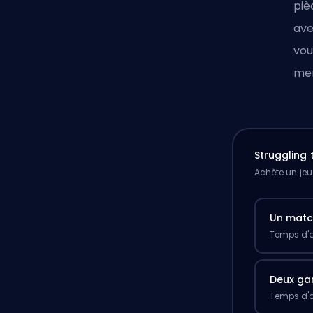
piè
ave
vou
men
Struggling
Achète un jeu
Un mat
Temps d'a
Deux g
Temps d'a