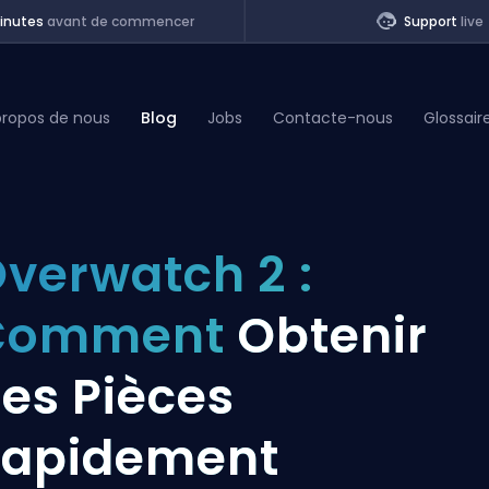
inutes
avant de commencer
Support
live
propos de nous
Blog
Jobs
Contacte-nous
Glossair
of Legends
verwatch 2 :
t
Comment
Obtenir
es Pièces
Rapidement