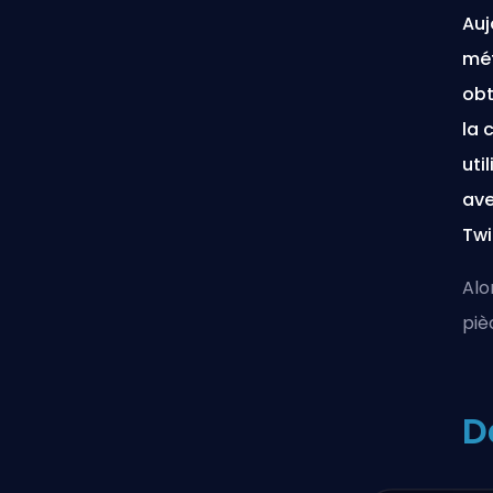
Auj
mét
obt
la 
uti
ave
Twi
Alo
piè
D