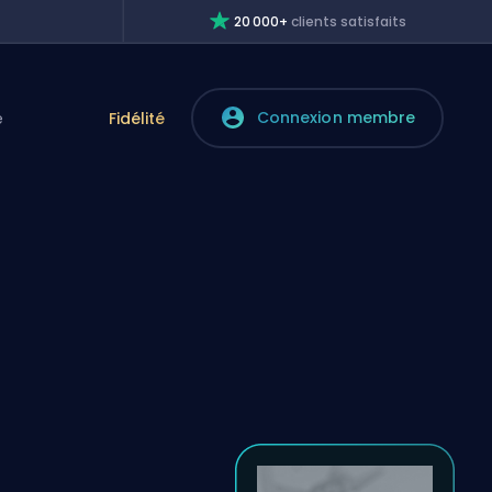
20 000+
clients satisfaits
Connexion membre
e
Fidélité