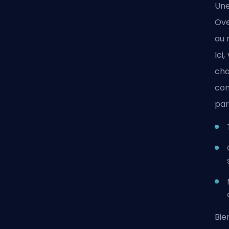
Une
Ove
au 
Ici
cha
com
par
Bie