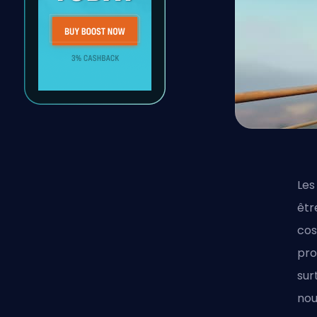
Les
êtr
cos
pro
sur
nou