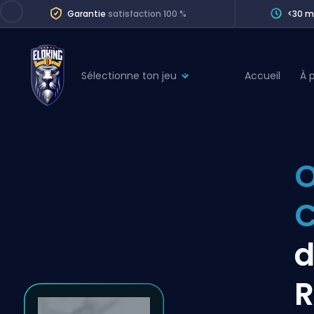
Garantie
satisfaction 100 %
<30 m
Sélectionne ton jeu
Accueil
À 
League of Legends
League 
Marvel Rivals
SERVICES
Valorant
O
Division Boos
Dota 2
Placements
Counter-Strike
Wins
Overwatch 2
d
Coaching
Rocket League
Path of Exile 2
Teammate