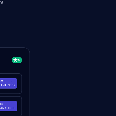
nt
TER
-
NANT
$3.32
ER
-
NANT
$6.00