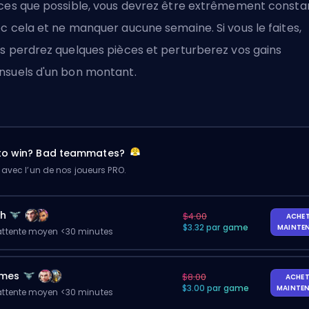
ces que possible, vous devrez être extrêmement consta
c cela et ne manquer aucune semaine. Si vous le faites,
s perdrez quelques pièces et perturberez vos gains
suels d'un bon montant.
 to win? Bad teammates?
 avec l’un de nos joueurs PRO.
ch
$4.00
ACHE
$3.32 par game
MAINTE
ttente moyen <30 minutes
ames
$8.00
ACHET
$3.00 par game
MAINTE
ttente moyen <30 minutes