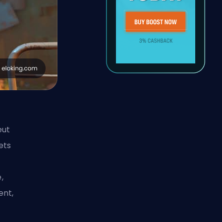
eut
ets
,
ent,