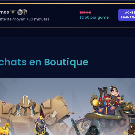
ames
$12.00
ACHE
$2.50 par game
MAINTE
ttente moyen <30 minutes
chats en Boutique