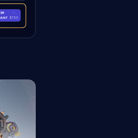
TER
-
NANT
$7.50