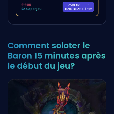
$12.00
ACHETER
-
$2.50 par jeu
MAINTENANT
$7.50
Comment soloter le
Baron 15 minutes après
le début du jeu?