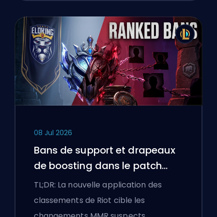
08 Jul 2026
Bans de support et drapeaux
de boosting dans le patch
25.18 de League of Legends
TL;DR: La nouvelle application des
classements de Riot cible les
changements MMR suspects …