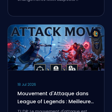
18 Jul 2026
Mouvement d'Attaque dans
League of Legends : Meilleures
Configurations
TL;DR: Le mouvement d'attaque est