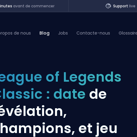
inutes
avant de commencer
Support
live
propos de nous
Blog
Jobs
Contacte-nous
Glossair
of Legends
eague of Legends
t
lassic : date
de
évélation,
hampions, et jeu