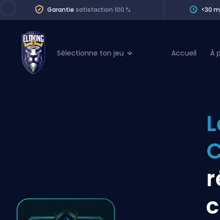
Garantie
satisfaction 100 %
<30 m
Sélectionne ton jeu
Accueil
À 
League of Legends
League 
Marvel Rivals
SERVICES
Valorant
L
Division Boos
Dota 2
Placements
C
Counter-Strike
Wins
Overwatch 2
r
Coaching
Rocket League
c
Path of Exile 2
Teammate