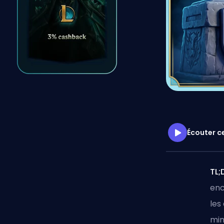
Écouter ce
TL;
enc
les
min