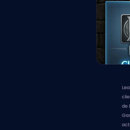
Lea
cli
de 
Gam
act