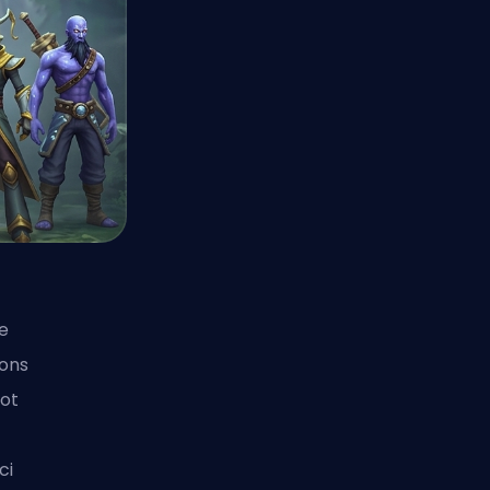
re
ions
iot
ci