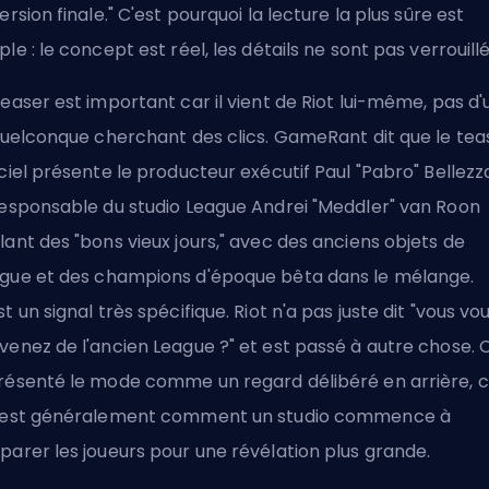
version finale." C'est pourquoi la lecture la plus sûre est
ple : le concept est réel, les détails ne sont pas verrouillé
teaser est important car il vient de Riot lui-même, pas d'
 quelconque cherchant des clics. GameRant dit que le tea
iciel présente le producteur exécutif Paul "Pabro" Bellezz
responsable du studio League Andrei "Meddler" van Roon
lant des "bons vieux jours," avec des
anciens objets de
ague
et des champions d'époque bêta dans le mélange.
st un signal très spécifique. Riot n'a pas juste dit "vous vo
venez de l'ancien League ?" et est passé à autre chose. 
résenté le mode comme un regard délibéré en arrière, 
 est généralement comment un studio commence à
parer les joueurs pour une révélation plus grande.