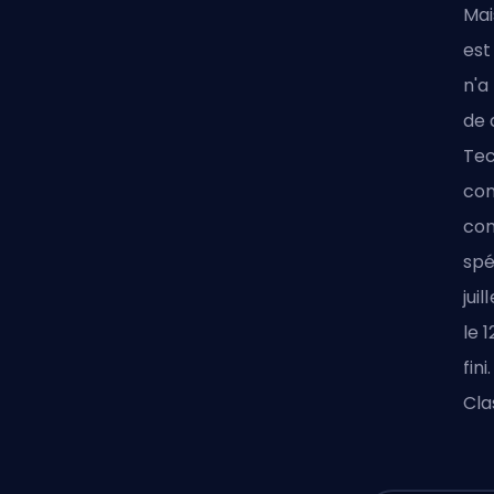
Mai
est
n'a
de 
Tec
con
con
spé
jui
le 
fin
Cla