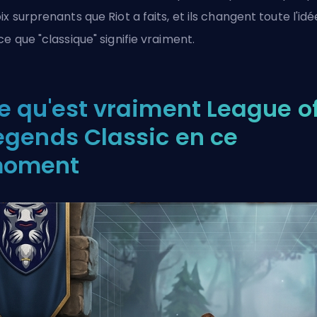
ix surprenants que Riot a faits, et ils changent toute l'idé
ce que "classique" signifie vraiment.
e qu'est vraiment League o
egends Classic en ce
oment