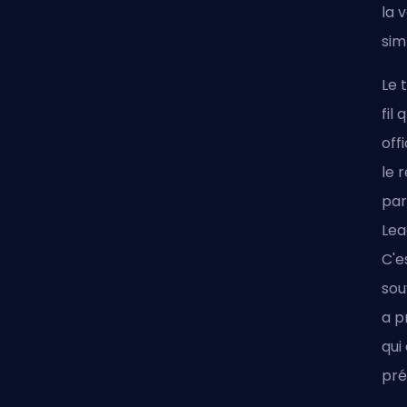
la 
sim
Le 
fil
off
le 
par
Le
C'e
sou
a p
qui
pré