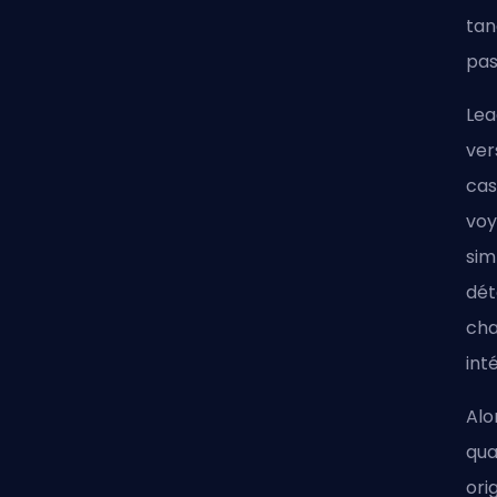
tan
pas
Lea
ver
cas
voy
sim
dét
cha
int
Alo
qua
ori