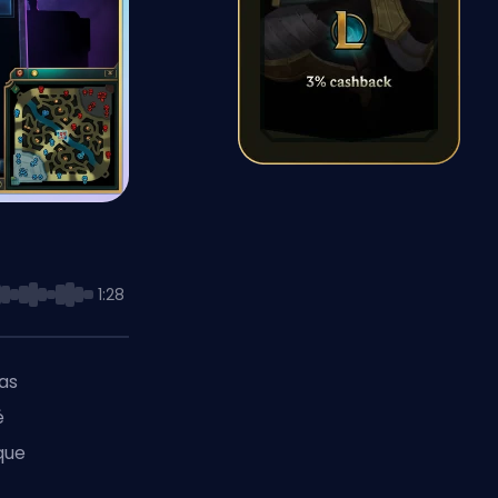
1:28
as
é
que