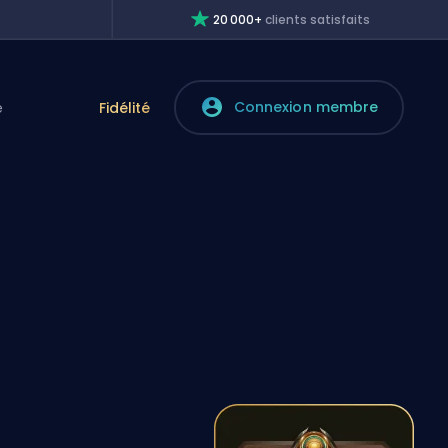
20 000+
clients satisfaits
Connexion membre
e
Fidélité