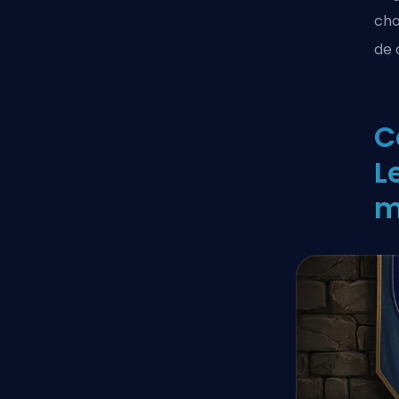
cho
de 
C
L
m