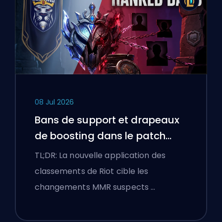
08 Jul 2026
Bans de support et drapeaux
de boosting dans le patch
25.18 de League of Legends
TL;DR: La nouvelle application des
classements de Riot cible les
changements MMR suspects …