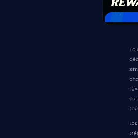
Tou
déb
sim
cha
l'é
dur
thé
Les
tré