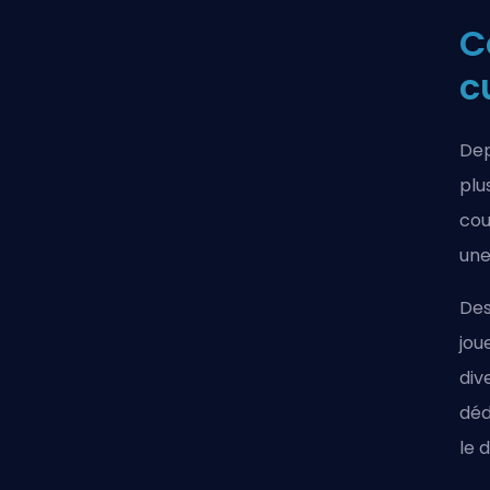
C
c
Dep
plu
cou
une
Des
jou
div
déd
le 