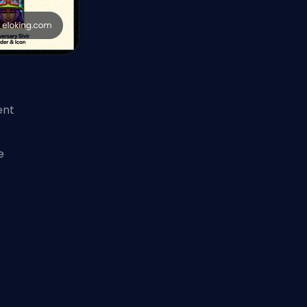
ent
e