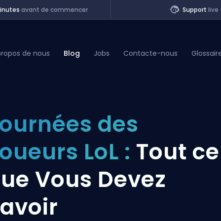
inutes
avant de commencer
Support
live
propos de nous
Blog
Jobs
Contacte-nous
Glossair
of Legends
ournées des
t
oueurs LoL :
Tout ce
ue Vous Devez
avoir