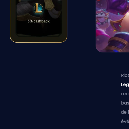
Rio
Le
rec
bas
de 
évé