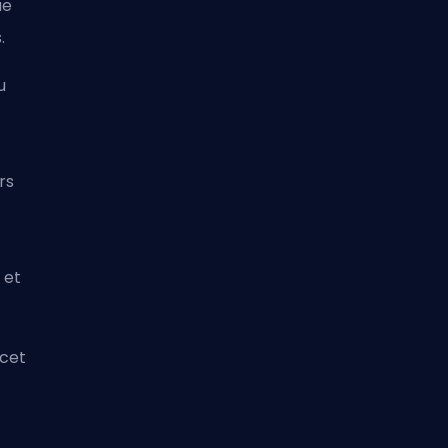
ue
.
u
rs
 et
 cet