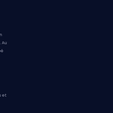
n
. Au
éé
s et