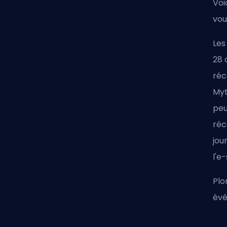
Voi
vou
Les
28 
réc
Myt
peu
réc
jou
l'e
Plo
évé