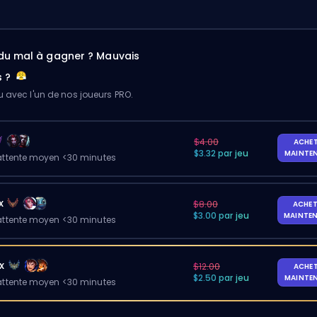
du mal à gagner ? Mauvais
s ?
u avec l'un de nos joueurs PRO.
$4.00
ACHE
$3.32 par jeu
MAINTE
ttente moyen <30 minutes
x
$8.00
ACHET
$3.00 par jeu
MAINTE
ttente moyen <30 minutes
x
$12.00
ACHE
$2.50 par jeu
MAINTE
ttente moyen <30 minutes