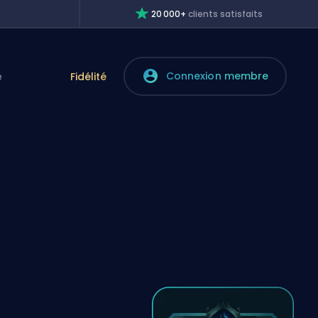
20 000+
clients satisfaits
Connexion membre
e
Fidélité