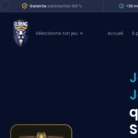
Garantie
satisfaction 100 %
<30 m
Sélectionne ton jeu
Accueil
À 
League of Legends
League 
Marvel Rivals
SERVICES
Valorant
J
Division Boos
Dota 2
Placements
J
Counter-Strike
Wins
Overwatch 2
q
Coaching
Rocket League
S
Path of Exile 2
Teammate