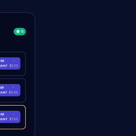
TER
-
NANT
$3.32
ER
-
NANT
$6.00
TER
-
NANT
$7.50