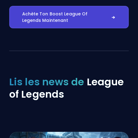
Achète Ton Boost League Of
Legends Maintenant
Lis les news de
League
of Legends