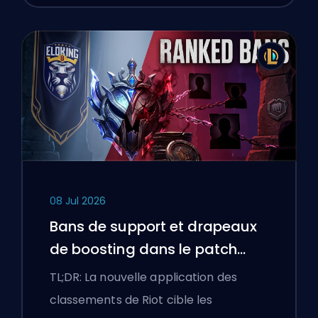
08 Jul 2026
Bans de support et drapeaux
de boosting dans le patch
25.18 de League of Legends
TL;DR: La nouvelle application des
classements de Riot cible les