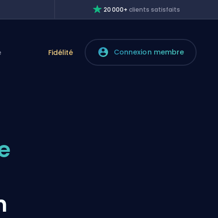
20 000+
clients satisfaits
Connexion membre
e
Fidélité
e
m