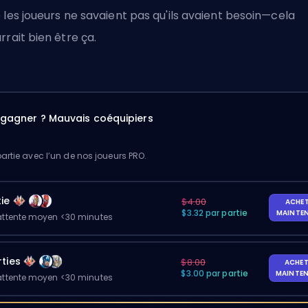
 les joueurs ne savaient pas qu'ils avaient besoin—cela
rrait bien être ça.
à gagner ? Mauvais coéquipiers
artie avec l’un de nos joueurs PRO.
ie
$4.00
ACHE
$3.32 par partie
MAINTE
ttente moyen <30 minutes
ties
$8.00
ACHET
$3.00 par partie
MAINTE
ttente moyen <30 minutes