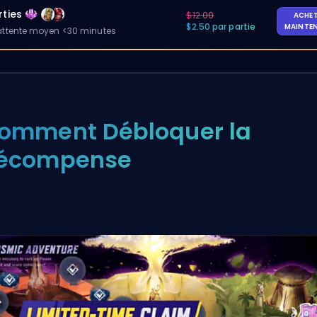
rties
$12.00
ACHE
$2.50 par partie
MAINTE
ttente moyen <30 minutes
omment Débloquer la
écompense