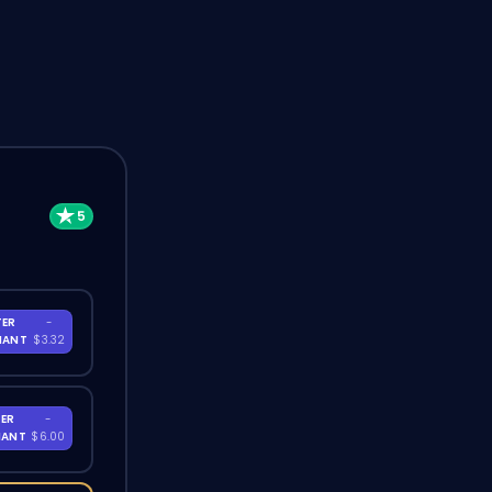
TER
-
NANT
$3.32
ER
-
NANT
$6.00