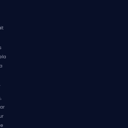
it
s
ela
la
.
,
par
ur
se