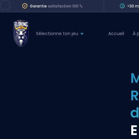
Garantie
satisfaction 100 %
<30 m
Sélectionne ton jeu
Accueil
À 
League of Legends
League 
Marvel Rivals
SERVICES
Valorant
M
Division Boos
Dota 2
Placements
R
Counter-Strike
Wins
Overwatch 2
d
Coaching
Rocket League
E
Path of Exile 2
Teammate