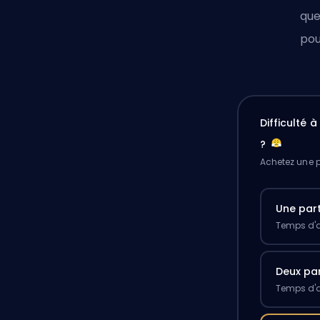
que
pou
Difficulté 
?
Achetez une p
Une part
Temps d'a
Deux par
Temps d'a