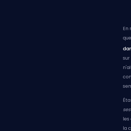
En 
que
da
sur
n'a
com
sem
Éta
ses
les
la 