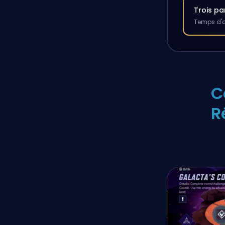
Trois pa
Temps d'a
C
R