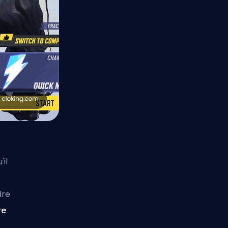
'il
dre
re