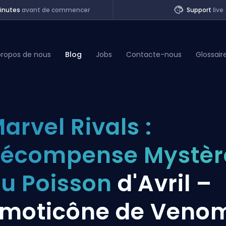
inutes
avant de commencer
Support
live
propos de nous
Blog
Jobs
Contacte-nous
Glossair
of Legends
arvel Rivals :
t
écompense Mystèr
u Poisson
d'Avril –
moticône de Veno