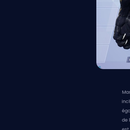
Mar
inc
éga
de l
est