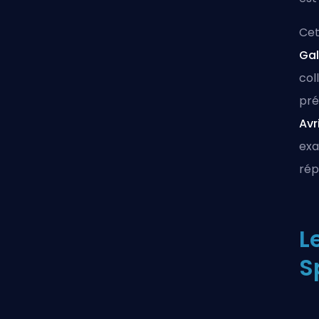
Cet
Ga
col
pré
Avri
exa
rép
L
S