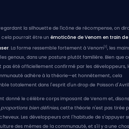
regardant la silhouette de l'icône de récompense, on dira
 cela pourrait être un
émoticône de Venom en train de
[1]
nser
. La forme ressemble fortement à Venom
, les main
 les genoux, dans une posture plutôt familière. Bien que c
it pas été officiellement confirmé par les développeurs, 
munauté adhère à la théorie—et honnêtement, cela
ble totalement dans l'esprit d'un drop de Poisson d'Avril
nt donné le célèbre corps imposant de Venom et, disons
 proportions bien définies
, cette théorie n'est pas tirée 
 cheveux. Les développeurs ont l'habitude de s'appuyer s
culture des mèmes de la communauté, et s'il y a une cho