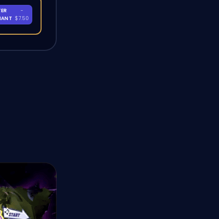
TER
-
NANT
$7.50