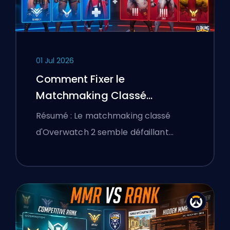
01 Jul 2026
Comment Fixer le
Matchmaking Classé
d'Overwatch 2 et les Lobbies
Résumé : Le matchmaking classé
Déséquilibrés
d'Overwatch 2 semble défaillant…