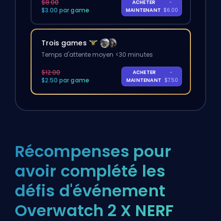
$8.00
ACHETER
-
$3.00 par game
MAINTENANT
$6.00
Trois games
Temps d'attente moyen <30 minutes
$12.00
ACHETER
-
$2.50 par game
MAINTENANT
$7.50
Récompenses pour
avoir complété les
défis d'événement
Overwatch 2 X NERF