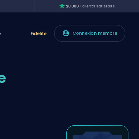
20 000+
clients satisfaits
Connexion membre
e
Fidélité
e