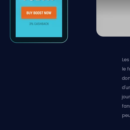
Les
le 
don
d'u
jou
fan
peu