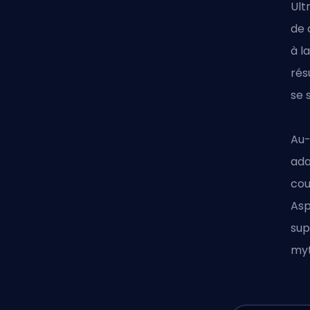
Ult
de 
à l
rés
se 
Au-
ada
cou
Asp
sup
myt