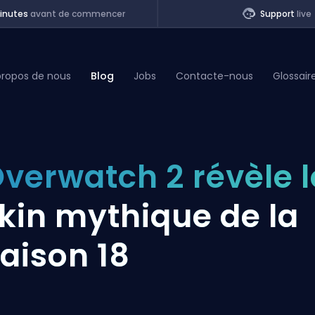
inutes
avant de commencer
Support
live
propos de nous
Blog
Jobs
Contacte-nous
Glossair
of Legends
verwatch 2 révèle l
t
kin mythique de la
aison 18