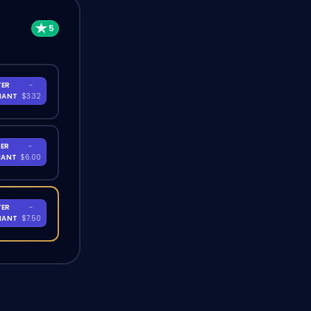
TER
-
NANT
$3.32
ER
-
NANT
$6.00
TER
-
NANT
$7.50