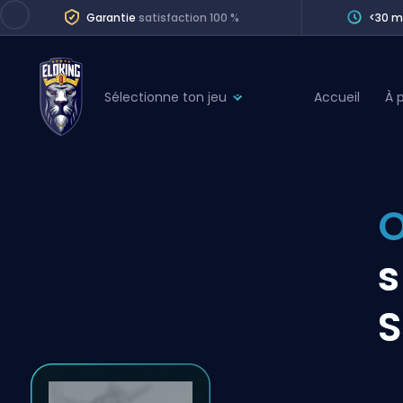
Garantie
satisfaction 100 %
<30 m
Sélectionne ton jeu
Accueil
À 
League of Legends
League 
Marvel Rivals
SERVICES
Valorant
O
Division Boos
Dota 2
Placements
s
Counter-Strike
Wins
Overwatch 2
S
Coaching
Rocket League
Path of Exile 2
Teammate