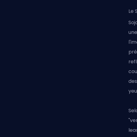
Le 
Soj
une
l'i
pré
ref
cou
des
yeu
Sel
"ve
lea