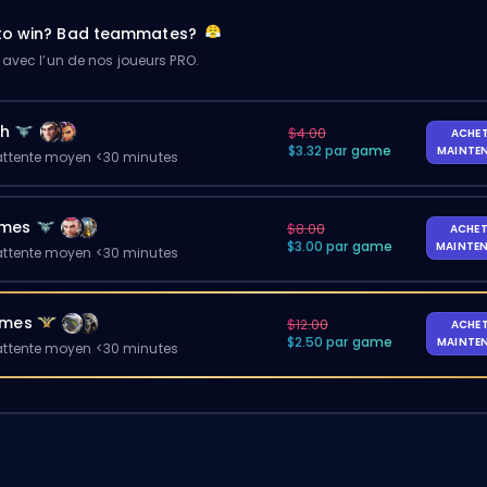
 to win? Bad teammates?
 avec l’un de nos joueurs PRO.
ch
$4.00
ACHE
$3.32 par game
MAINTE
ttente moyen <30 minutes
ames
$8.00
ACHET
$3.00 par game
MAINTE
ttente moyen <30 minutes
ames
$12.00
ACHE
$2.50 par game
MAINTE
ttente moyen <30 minutes