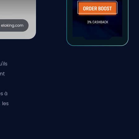
'ils
nt
es à
 les