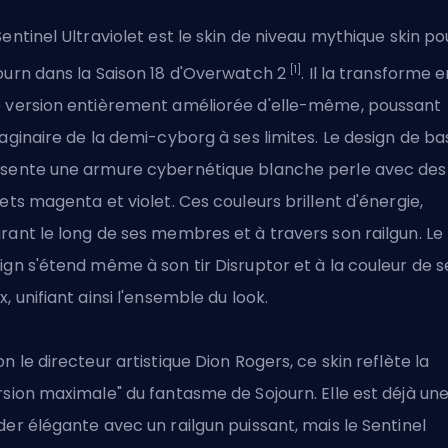
Sentinel Ultraviolet est le skin de niveau mythique
skin
po
[1]
ourn dans la Saison 18 d'Overwatch 2
. Il la transforme 
 version entièrement améliorée d'elle-même, poussant
maginaire de la demi-cyborg à ses limites. Le design de ba
sente une armure cybernétique blanche perle avec des
lets magenta et violet. Ces couleurs brillent d'énergie,
rant le long de ses membres et à travers son railgun. Le
ign s'étend même à son tir Disruptor et à la couleur de s
x, unifiant ainsi l'ensemble du look.
on le directeur artistique Dion Rogers, ce skin reflète la
rsion maximale" du fantasme de Sojourn. Elle est déjà un
der élégante avec un railgun puissant, mais le Sentinel