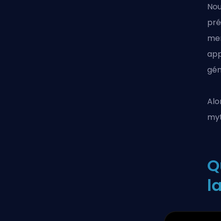
Nou
pré
men
app
gén
Alo
myt
Q
l