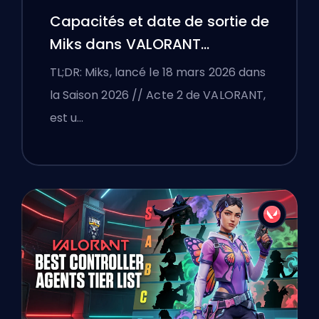
Capacités et date de sortie de
Miks dans VALORANT
expliquées
TL;DR: Miks, lancé le 18 mars 2026 dans
la Saison 2026 // Acte 2 de VALORANT,
est u…