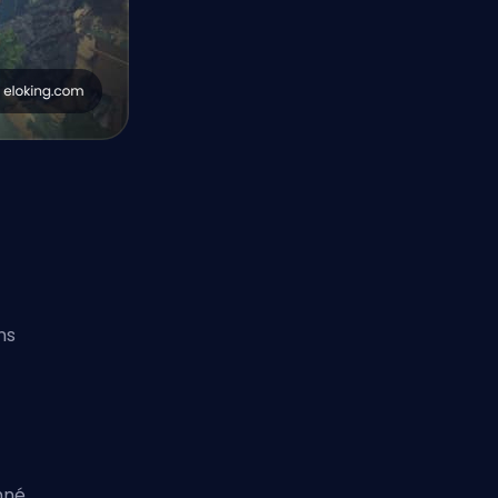
ns
nné