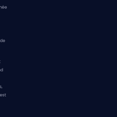
imée
 de
t
nd
s,
 est