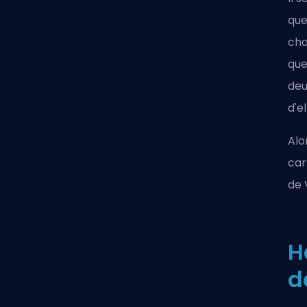
que
cha
que
deu
d'e
Alo
car
de 
H
d