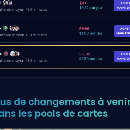
$4.00
ACHE
$3.32 par jeu
MAINTE
ttente moyen <30 minutes
x
$8.00
ACHET
$3.00 par jeu
MAINTE
ttente moyen <30 minutes
x
$12.00
ACHE
$2.50 par jeu
MAINTE
ttente moyen <30 minutes
lus de changements à veni
ans les pools de cartes