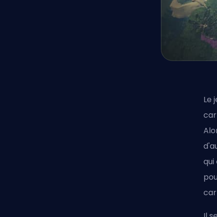
Le 
car
Alo
d'a
qui
pou
car
Il 