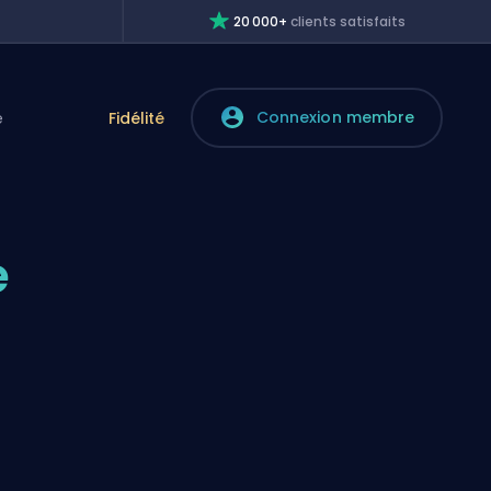
20 000+
clients satisfaits
Connexion membre
e
Fidélité
e