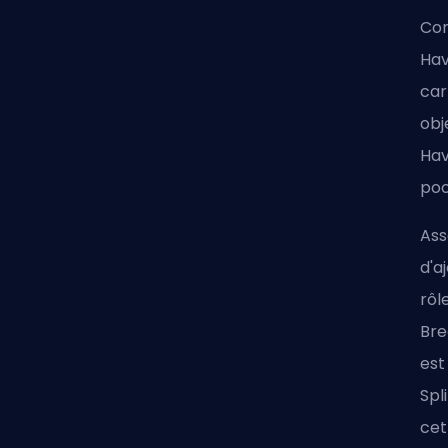
Com
Hav
car
obj
Hav
poo
Ass
d'a
rôl
Bre
est
Spl
cet