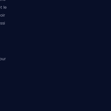
t le
oir
ssi
our