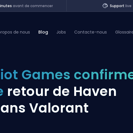
inutes
avant de commencer
Support
live
propos de nous
Blog
Jobs
Contacte-nous
Glossair
of Legends
iot Games confirm
t
e
retour de Haven
ans Valorant