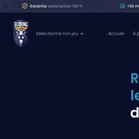
Garantie
satisfaction 100 %
<30 m
Sélectionne ton jeu
Accueil
À 
League of Legends
League 
Marvel Rivals
SERVICES
Valorant
R
Division Boos
Dota 2
Placements
l
Counter-Strike
Wins
Overwatch 2
d
Coaching
Rocket League
Path of Exile 2
Teammate