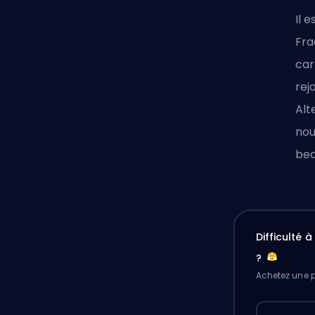
Il 
Fra
car
rej
Alt
nou
bea
Difficulté 
?
Achetez une p