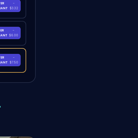
TER
-
NANT
$3.32
ER
-
NANT
$6.00
TER
-
NANT
$7.50
r