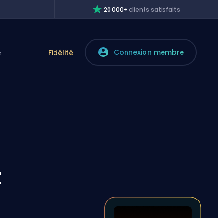
20 000+
clients satisfaits
Connexion membre
e
Fidélité
t