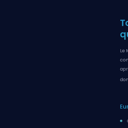
T
q
Le 
com
apr
don
Eu