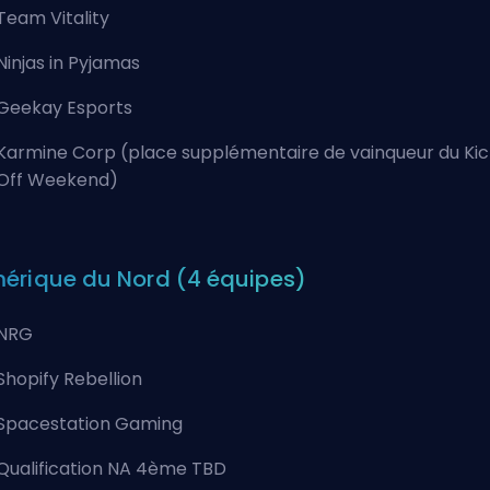
Team Vitality
Ninjas in Pyjamas
Geekay Esports
Karmine Corp (place supplémentaire de vainqueur du Ki
Off Weekend)
érique du Nord (4 équipes)
NRG
Shopify Rebellion
Spacestation Gaming
Qualification NA 4ème TBD