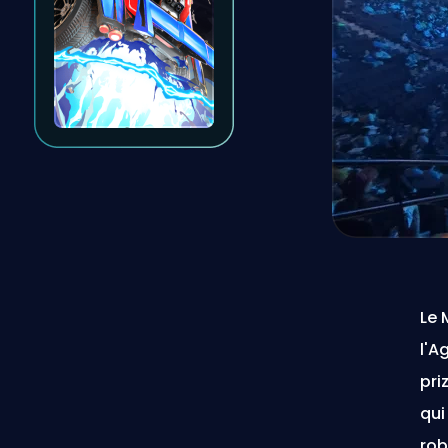
Le 
l'A
pri
qui
rob