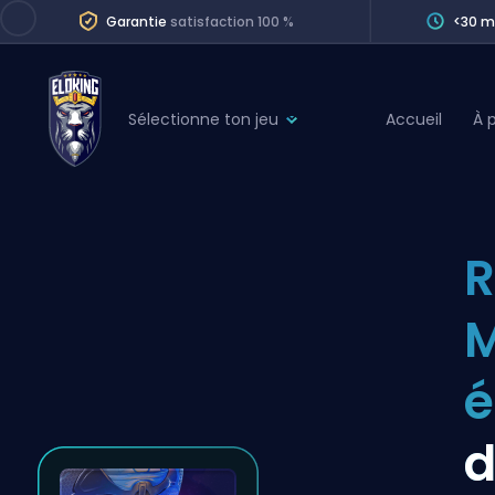
Garantie
satisfaction 100 %
<30 m
Sélectionne ton jeu
Accueil
À 
League of Legends
League 
Marvel Rivals
SERVICES
Valorant
R
Division Boos
Dota 2
Placements
M
Counter-Strike
Wins
Overwatch 2
é
Coaching
Rocket League
d
Path of Exile 2
Teammate