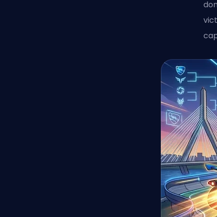
dom
vic
cap