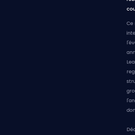
cou
Ce 
int
l'é
ann
Le
reg
str
gro
l'a
don
Déc