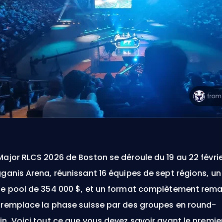
Major RLCS 2026 de Boston se déroule du 19 au 22 févrie
gganis Arena, réunissant 16 équipes de sept régions, un
ze pool de 354 000 $, et un format complètement rema
 remplace la phase suisse par des groupes en round-
in. Voici tout ce que vous devez savoir avant le premie