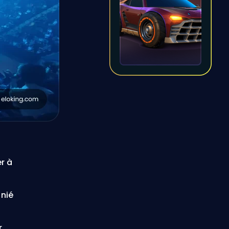
r à
nié
r