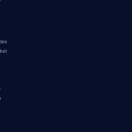
des
ket
e
e