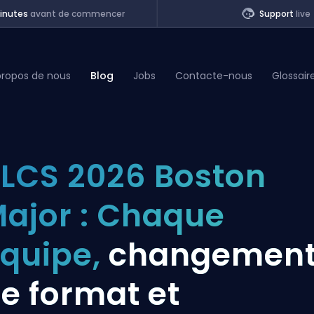
inutes
avant de commencer
Support
live
propos de nous
Blog
Jobs
Contacte-nous
Glossair
of Legends
LCS 2026 Boston
t
ajor : Chaque
quipe,
changemen
e format et