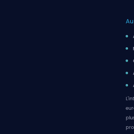
Au
L'i
eur
plu
pro