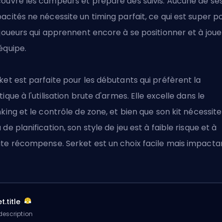
ouvre les campeurs et prépare des suivis. Aucune de se
acités ne nécessite un timing parfait, ce qui est super p
 joueurs qui apprennent encore à se positionner et à joue
équipe.
ket est parfaite pour les débutants qui préfèrent la
tique à l'utilisation brute d'armes. Elle excelle dans le
nking et le contrôle de zone, et bien que son kit nécessite
 de planification, son style de jeu est à faible risque et à
te récompense. Serket est un choix facile mais impacta
t.title
description