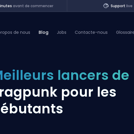
inutes
avant de commencer
Support
live
propos de nous
Blog
Jobs
Contacte-nous
Glossair
of Legends
eilleurs lancers de
t
ragpunk pour les
ébutants