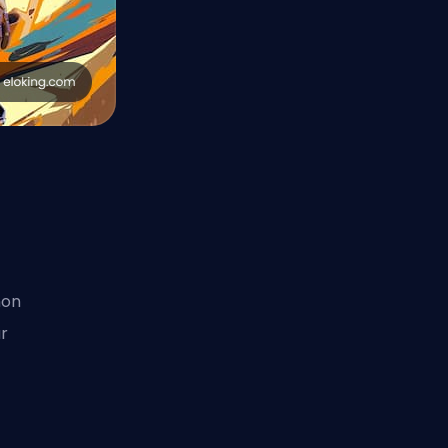
t
non
r