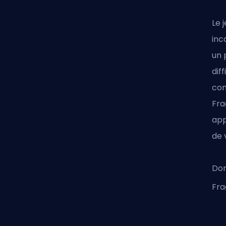
Le 
inc
un 
dif
com
Fra
app
de 
Don
Fr