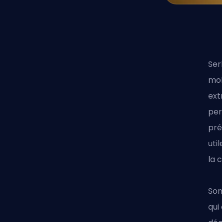
Ser
mob
ext
per
pré
uti
la 
Son
qui