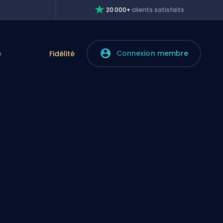
20 000+
clients satisfaits
Connexion membre
e
Fidélité