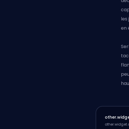
déc
cap
les
en 
Ser
tac
fla
peu
hau
other.widge
other.widget.