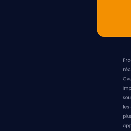
Fra
réc
Ov
imp
seu
les
plu
app