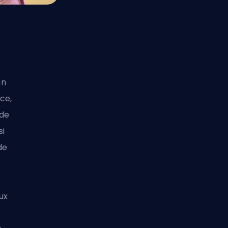
on
ce,
 de
si
de
ux