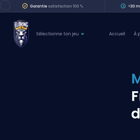
Garantie
satisfaction 100 %
<30 m
Sélectionne ton jeu
Accueil
À 
League of Legends
League 
Marvel Rivals
SERVICES
Valorant
M
Division Boos
Dota 2
Placements
F
Counter-Strike
Wins
Overwatch 2
d
Coaching
Rocket League
Path of Exile 2
Teammate