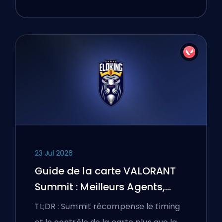
23 Jul 2026
Guide de la carte VALORANT
Summit : Meilleurs Agents,
Callouts et Fumigènes
TL;DR : Summit récompense le timing