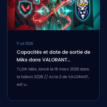
11 Jul 2026
Capacités et date de sortie de
Miks dans VALORANT
expliquées
TL;DR: Miks, lancé le 18 mars 2026 dans
la Saison 2026 // Acte 2 de VALORANT,
est u…