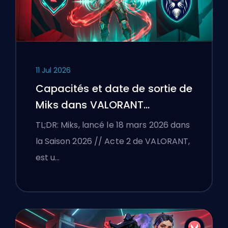
11 Jul 2026
Capacités et date de sortie de
Miks dans VALORANT
expliquées
TL;DR: Miks, lancé le 18 mars 2026 dans
la Saison 2026 // Acte 2 de VALORANT,
est u…