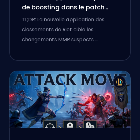
de boosting dans le patch
25.18 de League of Legends
TL;DR: La nouvelle application des
classements de Riot cible les
changements MMR suspects …