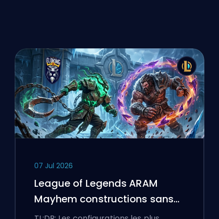
07 Jul 2026
League of Legends ARAM
Mayhem constructions sans
bottes
TL;DR: Les configurations les plus